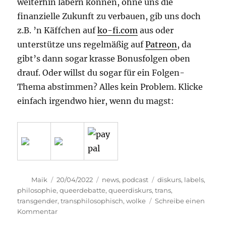
weiterhin labern können, ohne uns die
finanzielle Zukunft zu verbauen, gib uns doch
z.B. ’n Käffchen auf
ko-fi.com
aus oder
unterstütze uns regelmäßig auf
Patreon
, da
gibt’s dann sogar krasse Bonusfolgen oben
drauf. Oder willst du sogar für ein Folgen-
Thema abstimmen? Alles kein Problem. Klicke
einfach irgendwo hier, wenn du magst:
Autor
Veröffentlicht
Kategorien
Schlagwörter
Maik
20/04/2022
news
,
podcast
diskurs
,
labels
,
am
philosophie
,
queerdebatte
,
queerdiskurs
,
trans
,
transgender
,
transphilosophisch
,
wolke
Schreibe einen
zu
Kommentar
transphilosophisch