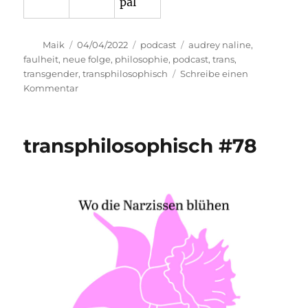
Autor
Veröffentlicht
Kategorien
Schlagwörter
Maik
04/04/2022
podcast
audrey naline
,
am
faulheit
,
neue folge
,
philosophie
,
podcast
,
trans
,
transgender
,
transphilosophisch
Schreibe einen
zu
Kommentar
transphilosophisch
#79
transphilosophisch #78