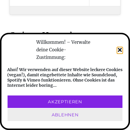
Gorjeoux Moon – have you ever
meta haiku
Willkommen! – Verwalte
deine Cookie-
Zustimmung:
Opening: Friday, 25.03. – 16 Uhr – 21 Uhr
Ahoi! Wir verwenden auf dieser Website leckere Cookies
(vegan!), damit eingebettete Inhalte wie Soundcloud,
Opening times: Saturday 26.03. & Sunday
Spotify & Vimeo funktionieren. Ohne Cookies ist das
27.03. 16 – 19 Uhr
Internet leider boring...
Live performance Saturday 26.03. – 19 -21
AKZEPTIEREN
Uhr. Tickets available
here
.
ABLEHNEN
Weitere Infos
gibt es hier
!