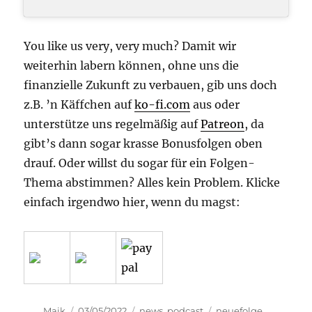
You like us very, very much? Damit wir
weiterhin labern können, ohne uns die
finanzielle Zukunft zu verbauen, gib uns doch
z.B. ’n Käffchen auf
ko-fi.com
aus oder
unterstütze uns regelmäßig auf
Patreon
, da
gibt’s dann sogar krasse Bonusfolgen oben
drauf. Oder willst du sogar für ein Folgen-
Thema abstimmen? Alles kein Problem. Klicke
einfach irgendwo hier, wenn du magst:
Autor
Veröffentlicht
Kategorien
Schlagwörter
Maik
03/05/2022
news
,
podcast
neuefolge
,