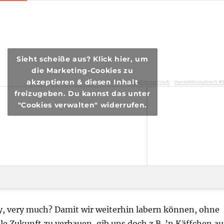
Sieht scheiße aus? Klick hier, um
die Marketing-Cookies zu
akzeptieren & diesen Inhalt
transphilosophisch
·
transphilosophisch #74 – Every body is a choic
freizugeben. Du kannst das unter
"Cookies verwalten" widerrufen.
ry, very much? Damit wir weiterhin labern können, ohne
lle Zukunft zu verbauen, gib uns doch z.B. ’n Käffchen au