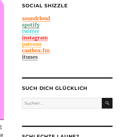
SOCIAL SHIZZLE
soundcloud
spotify
twitter
instagram
patreon
castbox.fm
itunes
SUCH DICH GLÜCKLICH
SUCHEN
Suchen
nach:
g
ie
SCHLECHTE LAUNE?