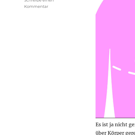
Schreibe einen
zu
Kommentar
transphilosophisch
#74
Es ist ja nicht 
über Körper gere