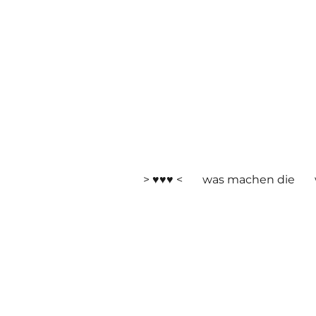
> ♥♥♥ <
was machen die