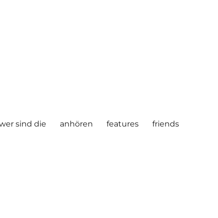
wer sind die
anhören
features
friends