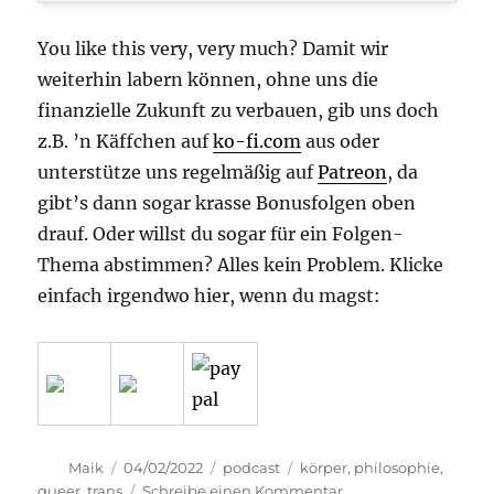
You like this very, very much? Damit wir
weiterhin labern können, ohne uns die
finanzielle Zukunft zu verbauen, gib uns doch
z.B. ’n Käffchen auf
ko-fi.com
aus oder
unterstütze uns regelmäßig auf
Patreon
, da
gibt’s dann sogar krasse Bonusfolgen oben
drauf. Oder willst du sogar für ein Folgen-
Thema abstimmen? Alles kein Problem. Klicke
einfach irgendwo hier, wenn du magst:
Autor
Veröffentlicht
Kategorien
Schlagwörter
Maik
04/02/2022
podcast
körper
,
philosophie
,
am
zu
queer
,
trans
Schreibe einen Kommentar