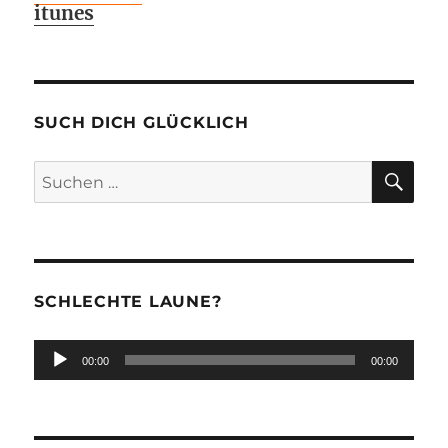
itunes
SUCH DICH GLÜCKLICH
SU
Suchen
nach:
SCHLECHTE LAUNE?
Audio-
00:00
00:00
Player