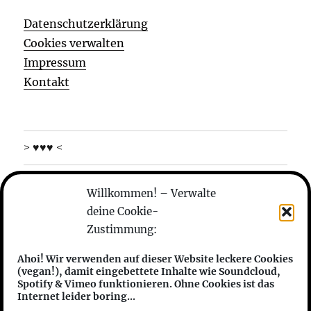
Datenschutzerklärung
Cookies verwalten
Impressum
Kontakt
> ♥♥♥ <
was machen die
Willkommen! – Verwalte
deine Cookie-
wer sind die
Zustimmung:
anhören
Ahoi! Wir verwenden auf dieser Website leckere Cookies
(vegan!), damit eingebettete Inhalte wie Soundcloud,
features
Spotify & Vimeo funktionieren. Ohne Cookies ist das
Internet leider boring...