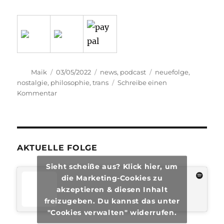
Autor
Veröffentlicht
Kategorien
Schlagwörter
Maik
03/05/2022
news
,
podcast
neuefolge
,
am
nostalgie
,
philosophie
,
trans
Schreibe einen
zu
Kommentar
transphilosophisch
#81
AKTUELLE FOLGE
Sieht scheiße aus? Klick hier, um
die Marketing-Cookies zu
akzeptieren & diesen Inhalt
freizugeben. Du kannst das unter
"Cookies verwalten" widerrufen.