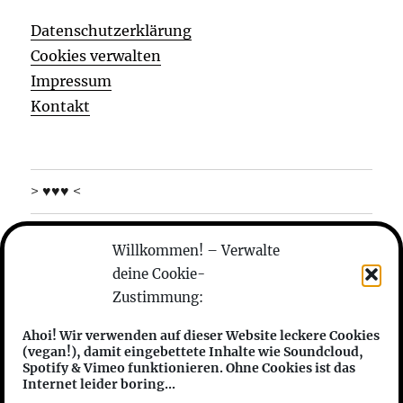
Datenschutzerklärung
Cookies verwalten
Impressum
Kontakt
> ♥♥♥ <
was machen die
Willkommen! – Verwalte
deine Cookie-
wer sind die
Zustimmung:
anhören
Ahoi! Wir verwenden auf dieser Website leckere Cookies
(vegan!), damit eingebettete Inhalte wie Soundcloud,
features
Spotify & Vimeo funktionieren. Ohne Cookies ist das
Internet leider boring...