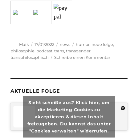
Autor
Veröffentlicht
Kategorien
Schlagwörter
Maik
17/01/2022
news
humor
,
neue folge
,
am
philosophie
,
podcast
,
trans
,
transgender
,
zu
transphilosophisch
Schreibe einen Kommentar
transphilosop
#73
AKTUELLE FOLGE
Sieht scheiße aus? Klick hier, um
die Marketing-Cookies zu
akzeptieren & diesen Inhalt
freizugeben. Du kannst das unter
"Cookies verwalten" widerrufen.