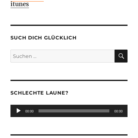
itunes
SUCH DICH GLÜCKLICH
SU
Suchen
nach:
SCHLECHTE LAUNE?
Audio-
00:00
00:00
Player