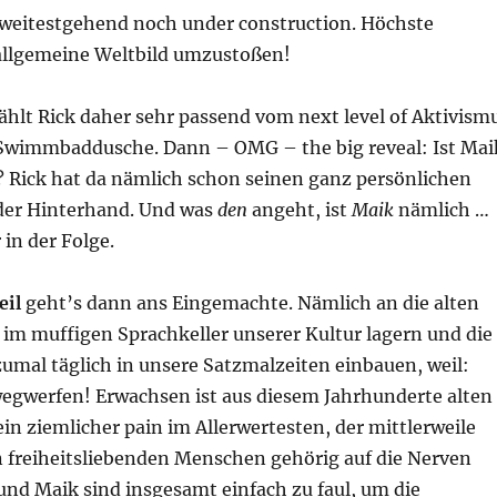
t weitestgehend noch under construction. Höchste
allgemeine Weltbild umzustoßen!
ählt Rick daher sehr passend vom next level of Aktivism
 Swimmbaddusche. Dann – OMG – the big reveal: Ist Mai
 Rick hat da nämlich schon seinen ganz persönlichen
 der Hinterhand. Und was
den
angeht, ist
Maik
nämlich …
 in der Folge.
eil
geht’s dann ans Eingemachte. Nämlich an die alten
 im muffigen Sprachkeller unserer Kultur lagern und die
umal täglich in unsere Satzmalzeiten einbauen, weil:
 wegwerfen! Erwachsen ist aus diesem Jahrhunderte alten
ein ziemlicher pain im Allerwertesten, der mittlerweile
n freiheitsliebenden Menschen gehörig auf die Nerven
und Maik sind insgesamt einfach zu faul, um die