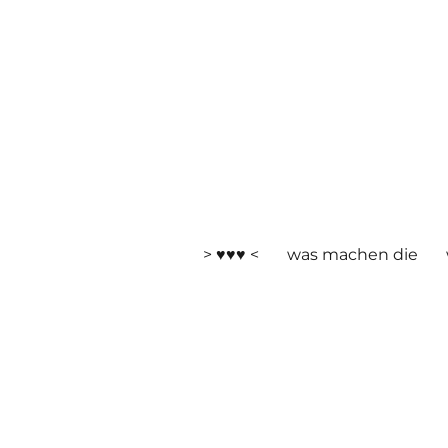
> ♥♥♥ <
was machen die