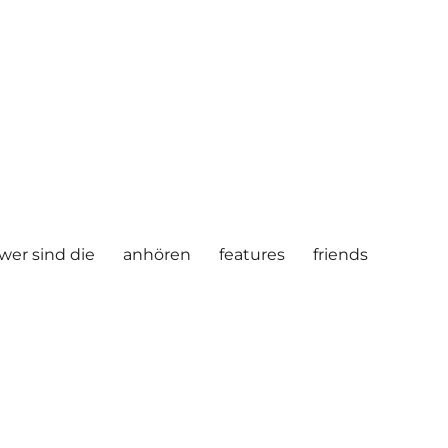
wer sind die
anhören
features
friends