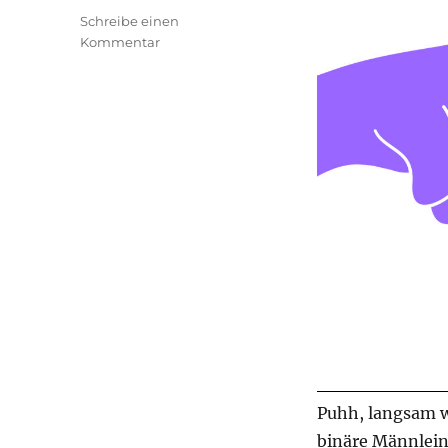
Schreibe einen
zu
Kommentar
transphilosophisch
#75
Puhh, langsam w
binäre Männlein