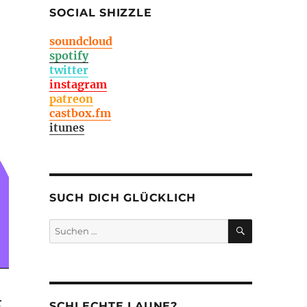
SOCIAL SHIZZLE
soundcloud
spotify
twitter
instagram
patreon
castbox.fm
itunes
SUCH DICH GLÜCKLICH
SUCHEN
Suchen
nach:
r
SCHLECHTE LAUNE?