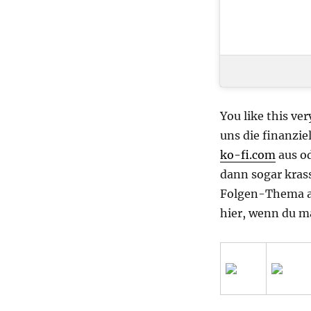
You like this ve
uns die finanzie
ko-fi.com
aus od
dann sogar krass
Folgen-Thema ab
hier, wenn du m