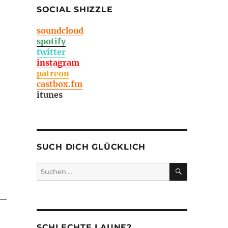
SOCIAL SHIZZLE
soundcloud
spotify
twitter
instagram
patreon
castbox.fm
itunes
SUCH DICH GLÜCKLICH
SUCHEN
Suchen
nach:
SCHLECHTE LAUNE?