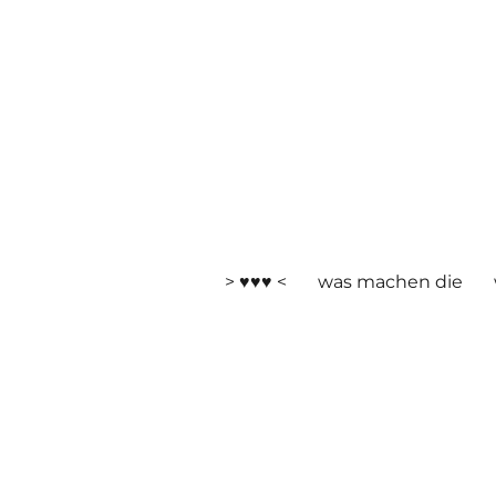
> ♥♥♥ <
was machen die