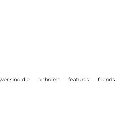
wer sind die
anhören
features
friends