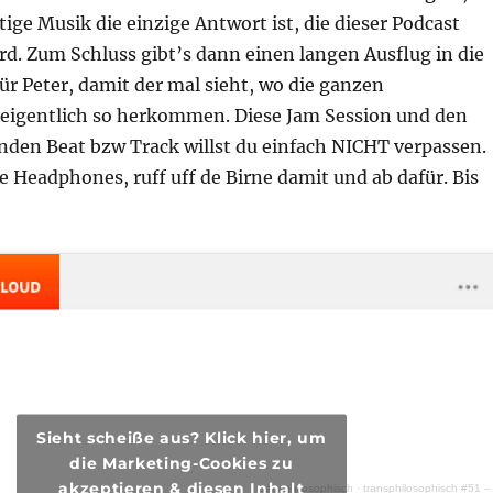
tige Musik die einzige Antwort ist, die dieser Podcast
ird. Zum Schluss gibt’s dann einen langen Ausflug in die
für Peter, damit der mal sieht, wo die ganzen
 eigentlich so herkommen. Diese Jam Session und den
nden Beat bzw Track willst du einfach NICHT verpassen.
ie Headphones, ruff uff de Birne damit und ab dafür. Bis
Sieht scheiße aus? Klick hier, um
die Marketing-Cookies zu
akzeptieren & diesen Inhalt
transphilosophisch
·
transphilosophisch #51 – God is a DJ (Musik Alter, Musiiiik!