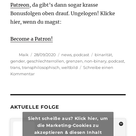
Patreon
, da gibt’s dann sogar krasse
Bonusfolgen oben drauf. Ungelogen! Klicke
hier, wenn du magst:
Become a Patron!
Autor
Veröffentlicht
Kategorien
Schlagwörter
Maik
28/09/2020
news
,
podcast
binarität
,
am
gender
,
geschlechterrollen
,
grenzen
,
non-binary
,
podcast
,
trans
,
transphilosophisch
,
weltbild
Schreibe einen
zu
Kommentar
transphilosophisch
#47
AKTUELLE FOLGE
Sieht scheiße aus? Klick hier, um
die Marketing-Cookies zu
akzeptieren & diesen Inhalt