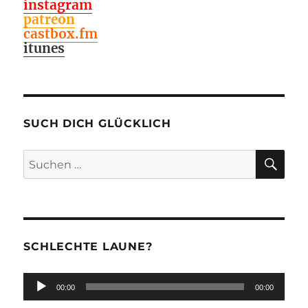
instagram
patreon
castbox.fm
itunes
SUCH DICH GLÜCKLICH
SU
Suchen
nach:
SCHLECHTE LAUNE?
Audio-
00:00
00:00
Player