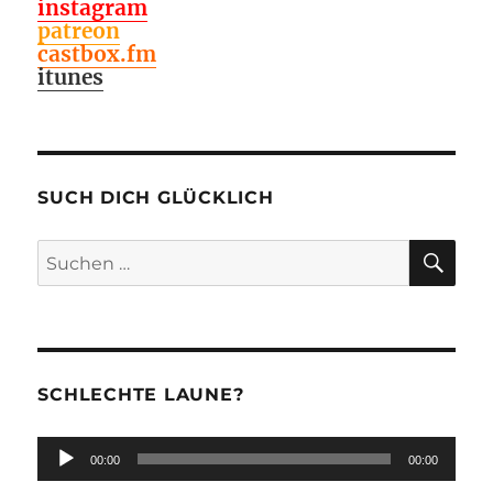
instagram
patreon
castbox.fm
itunes
SUCH DICH GLÜCKLICH
SU
Suchen
nach:
SCHLECHTE LAUNE?
Audio-
00:00
00:00
Player