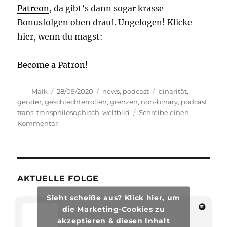
Patreon
, da gibt’s dann sogar krasse
Bonusfolgen oben drauf. Ungelogen! Klicke
hier, wenn du magst:
Become a Patron!
Autor
Veröffentlicht
Kategorien
Schlagwörter
Maik
28/09/2020
news
,
podcast
binarität
,
am
gender
,
geschlechterrollen
,
grenzen
,
non-binary
,
podcast
,
trans
,
transphilosophisch
,
weltbild
Schreibe einen
zu
Kommentar
transphilosophisch
#47
AKTUELLE FOLGE
Sieht scheiße aus? Klick hier, um
die Marketing-Cookies zu
akzeptieren & diesen Inhalt