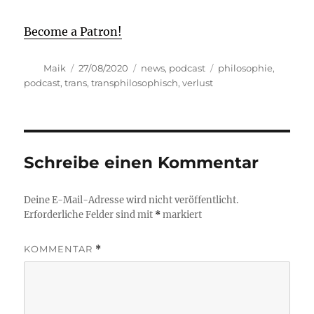
Become a Patron!
Autor
Veröffentlicht
Kategorien
Schlagwörter
Maik
27/08/2020
news
,
podcast
philosophie
,
am
podcast
,
trans
,
transphilosophisch
,
verlust
Schreibe einen Kommentar
Deine E-Mail-Adresse wird nicht veröffentlicht.
Erforderliche Felder sind mit
*
markiert
KOMMENTAR
*