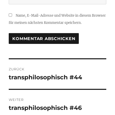
Name, E-Mail-Adresse und Website in diesem Browser
für meinen nächsten Kommentar speichern.
Beitragsnavigation
ZURÜCK
transphilosophisch #44
Vorheriger
Beitrag:
WEITER
transphilosophisch #46
Nächster
Beitrag: