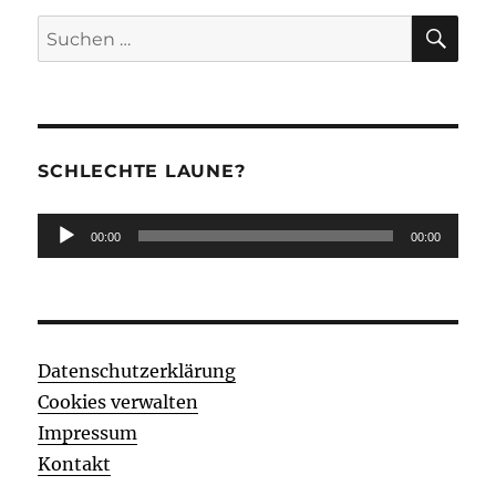
SU
Suchen
nach:
SCHLECHTE LAUNE?
Audio-
00:00
00:00
Player
Datenschutzerklärung
Cookies verwalten
Impressum
Kontakt