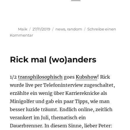
Autor
Veröffentlicht
Kategorien
Maik
27/11/2019
news
,
random
Schreibe einen
am
zu
Kommentar
Rick
und
Maik
Rick mal (wo)anders
im
Tagesspiegel
1/2
transphilosophisch
goes
Kubshow
! Rick
wurde live per Telefoninterview zugeschaltet,
erzählte ein wenig über Karriereknicke als
Minigolfer und gab ein paar Tipps, wie man
besser luzide träumt. Endlich online, zeitlich
verankert im Juli, thematisch ein
Dauerbrenner. In diesem Sinne, lieber Peter: