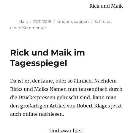
Rick und Maik
Autor
Veröffentlicht
Kategorien
Maik
27/11/2019
random
,
support
Schreibe
am
zu
einen Kommentar
Crowdfunding
für
das
Rick und Maik im
Konzept*Feuerpudel
Tagesspiegel
Da ist er, der fame, oder so ähnlich. Nachdem
Ricks und Maiks Namen nun tausendfach durch
die Druckerpressen gehuscht sind, kann man
den großartigen Artikel von
Robert Klages
jetzt
auch online nachlesen.
Und zwar
hier
: