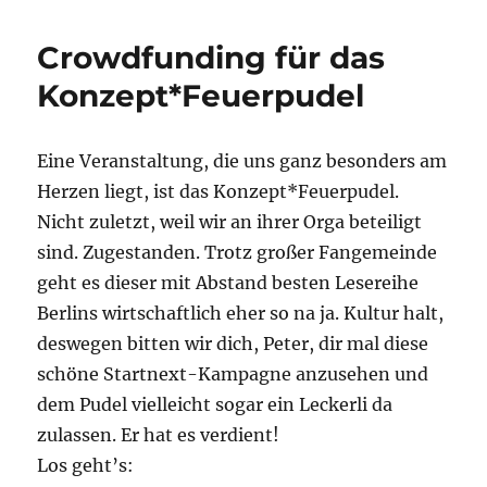
&
Schnacken
Crowdfunding für das
mit
Ernie
Konzept*Feuerpudel
&
Bert
–
Eine Veranstaltung, die uns ganz besonders am
LIVEPODCAST!
Herzen liegt, ist das Konzept*Feuerpudel.
Nicht zuletzt, weil wir an ihrer Orga beteiligt
sind. Zugestanden. Trotz großer Fangemeinde
geht es dieser mit Abstand besten Lesereihe
Berlins wirtschaftlich eher so na ja. Kultur halt,
deswegen bitten wir dich, Peter, dir mal diese
schöne Startnext-Kampagne anzusehen und
dem Pudel vielleicht sogar ein Leckerli da
zulassen. Er hat es verdient!
Los geht’s: