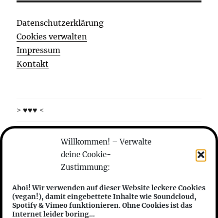
Datenschutzerklärung
Cookies verwalten
Impressum
Kontakt
> ♥♥♥ <
was machen die
Willkommen! – Verwalte
deine Cookie-
wer sind die
Zustimmung:
anhören
Ahoi! Wir verwenden auf dieser Website leckere Cookies
(vegan!), damit eingebettete Inhalte wie Soundcloud,
features
Spotify & Vimeo funktionieren. Ohne Cookies ist das
Internet leider boring...