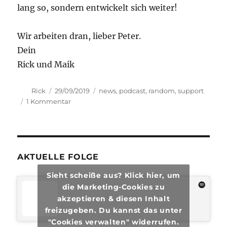
lang so, sondern entwickelt sich weiter!
Wir arbeiten dran, lieber Peter.
Dein
Rick und Maik
Autor
Veröffentlicht
Kategorien
Rick
29/09/2019
news
,
podcast
,
random
,
support
am
zu
1 Kommentar
Hallo
Peter!
AKTUELLE FOLGE
Sieht scheiße aus? Klick hier, um
die Marketing-Cookies zu
akzeptieren & diesen Inhalt
freizugeben. Du kannst das unter
"Cookies verwalten" widerrufen.