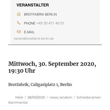
Mittwoch, 30. September 2020,
19:30 Uhr
Brotfabrik, Caligariplatz 1, Berlin
Autor
Veröffentlicht
Kategorien
Maik
28/09/2020
news
,
random
Schreibe einen
am
zu
Kommentar
Lesen