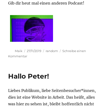
Gib dir heut mal einen anderen Podcast!
Autor
Veröffentlicht
Kategorien
Maik
27/11/2019
random
Schreibe einen
am
zu
Kommentar
Rick
mal
(wo)anders
Hallo Peter!
Liebes Publikum, liebe Seitenbesucher*innen,
dies ist eine Website in Arbeit. Das heißt, alles
was hier zu sehen ist, bleibt hoffentlich nicht