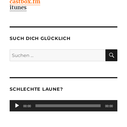
castbox.fm
itunes
SUCH DICH GLÜCKLICH
SU
Suchen
nach:
SCHLECHTE LAUNE?
Audio-
00:00
00:00
Player