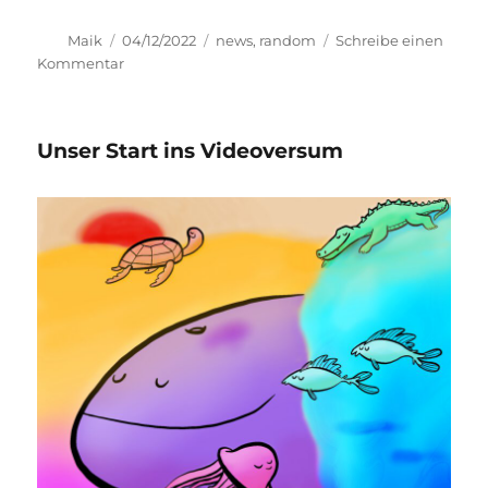
Autor
Veröffentlicht
Kategorien
Maik
04/12/2022
news
,
random
Schreibe einen
am
zu
Kommentar
Verlosung
zum
Weihnachtsspecial!
Unser Start ins Videoversum