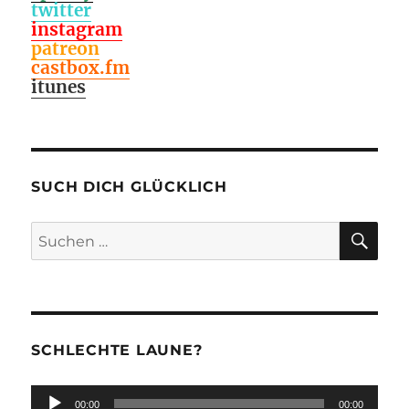
twitter
instagram
patreon
castbox.fm
itunes
SUCH DICH GLÜCKLICH
SU
Suchen
nach:
SCHLECHTE LAUNE?
Audio-
00:00
00:00