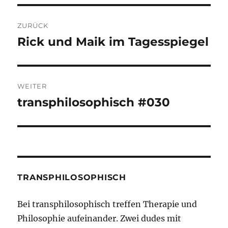
Beitragsnavigation
ZURÜCK
Rick und Maik im Tagesspiegel
Vorheriger
Beitrag:
WEITER
transphilosophisch #030
Nächster
Beitrag:
TRANSPHILOSOPHISCH
Bei transphilosophisch treffen Therapie und
Philosophie aufeinander. Zwei dudes mit