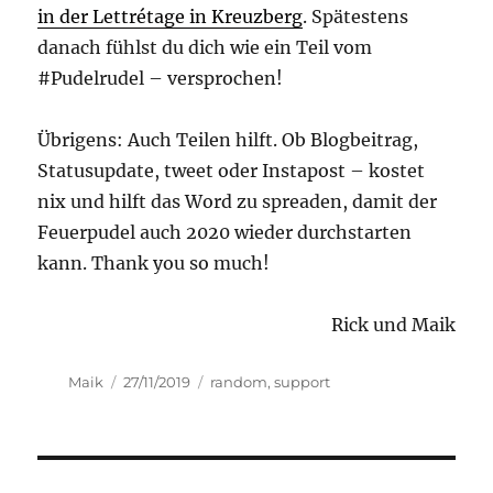
in der Lettrétage in Kreuzberg
. Spätestens
danach fühlst du dich wie ein Teil vom
#Pudelrudel – versprochen!
Übrigens: Auch Teilen hilft. Ob Blogbeitrag,
Statusupdate, tweet oder Instapost – kostet
nix und hilft das Word zu spreaden, damit der
Feuerpudel auch 2020 wieder durchstarten
kann. Thank you so much!
Rick und Maik
Autor
Veröffentlicht
Kategorien
Maik
27/11/2019
random
,
support
am