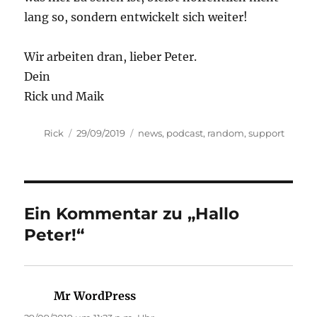
lang so, sondern entwickelt sich weiter!
Wir arbeiten dran, lieber Peter.
Dein
Rick und Maik
Autor
Veröffentlicht
Kategorien
Rick
29/09/2019
news
,
podcast
,
random
,
support
am
Ein Kommentar zu „Hallo
Peter!“
Mr WordPress
sagt: