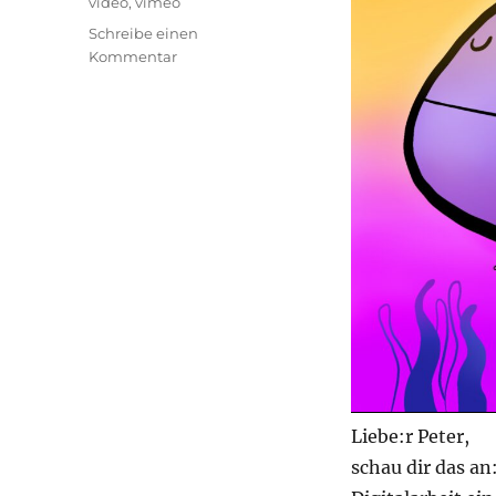
video
,
vimeo
Schreibe einen
zu
Kommentar
Unser
Start
ins
Videoversum
Liebe:r Peter,
schau dir das an