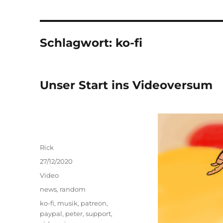
Schlagwort:
ko-fi
Unser Start ins Videoversum
Autor
Rick
Veröffentlicht
27/12/2020
am
Format
Video
Kategorien
news
,
random
Schlagwörter
ko-fi
,
musik
,
patreon
,
paypal
,
peter
,
support
,