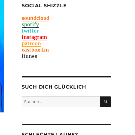
SOCIAL SHIZZLE
soundcloud
spotify
twitter
instagram
patreon
castbox.fm
itunes
SUCH DICH GLÜCKLICH
SUCHEN
Suchen
nach:
SCHLECHTE LAUNE?