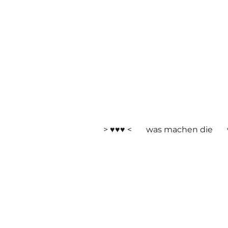
> ♥♥♥ <
was machen die