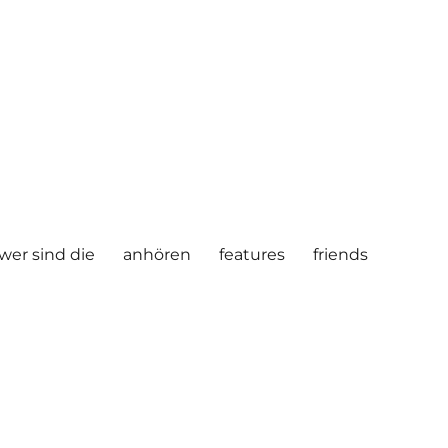
wer sind die
anhören
features
friends