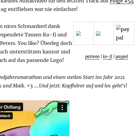
n kleines Musikvideo für den letzten Track aus
Folge #54
ltag entfliehen war nie einfacher!
ein nices Schmankerl dank
espendete Tassen Ko-fi und
Peters. You like? Überleg doch
auch unterstützen kannst und
patreon
|
ko-fi
|
paypal
nfach auf das passende Logo!
ndjahresmarathon und einen steilen Start ins Jahr 2021
k und Maik. <
3 ….
Und jetzt: Kopfhörer auf und los geht‘s
!