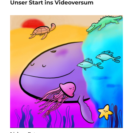
Unser Start ins Videoversum
habt
gewählt!