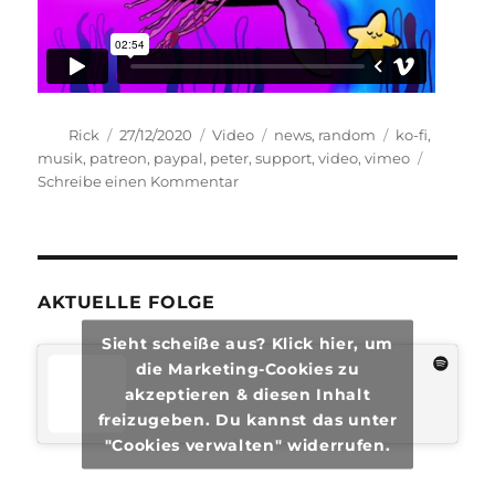
Autor
Veröffentlicht
Format
Kategorien
Schlagwörter
Rick
27/12/2020
Video
news
,
random
ko-fi
,
am
musik
,
patreon
,
paypal
,
peter
,
support
,
video
,
vimeo
zu
Schreibe einen Kommentar
Unser
Start
ins
Videoversum
AKTUELLE FOLGE
Sieht scheiße aus? Klick hier, um
die Marketing-Cookies zu
akzeptieren & diesen Inhalt
freizugeben. Du kannst das unter
"Cookies verwalten" widerrufen.