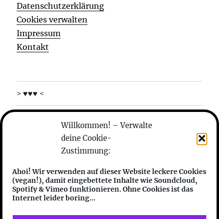
Datenschutzerklärung
Cookies verwalten
Impressum
Kontakt
> ♥♥♥ <
was machen die
Willkommen! – Verwalte
deine Cookie-
wer sind die
Zustimmung:
anhören
Ahoi! Wir verwenden auf dieser Website leckere Cookies
(vegan!), damit eingebettete Inhalte wie Soundcloud,
features
Spotify & Vimeo funktionieren. Ohne Cookies ist das
Internet leider boring...
friends