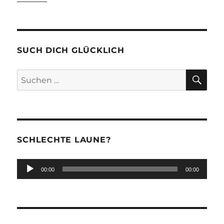
SUCH DICH GLÜCKLICH
SU
Suchen
nach:
SCHLECHTE LAUNE?
Audio-
00:00
00:00
Player