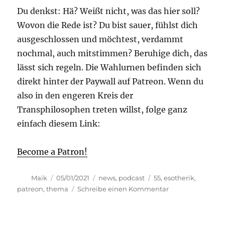
Du denkst: Hä? Weißt nicht, was das hier soll?
Wovon die Rede ist? Du bist sauer, fühlst dich
ausgeschlossen und möchtest, verdammt
nochmal, auch mitstimmen? Beruhige dich, das
lässt sich regeln. Die Wahlurnen befinden sich
direkt hinter der Paywall auf Patreon. Wenn du
also in den engeren Kreis der
Transphilosophen treten willst, folge ganz
einfach diesem Link:
Become a Patron!
Autor
Veröffentlicht
Kategorien
Schlagwörter
Maik
05/01/2021
news
,
podcast
55
,
esotherik
,
am
zu
patreon
,
thema
Schreibe einen Kommentar
Thema
#55:
Ihr