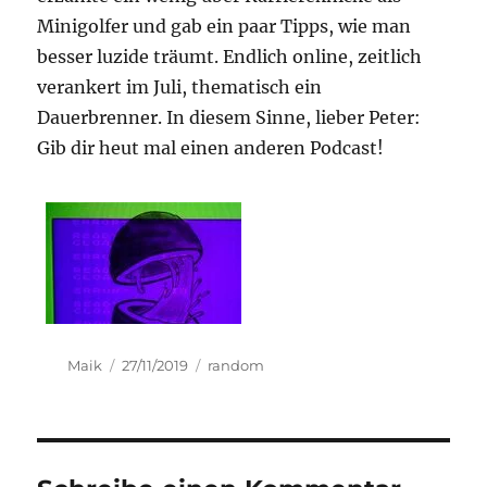
Minigolfer und gab ein paar Tipps, wie man
besser luzide träumt. Endlich online, zeitlich
verankert im Juli, thematisch ein
Dauerbrenner. In diesem Sinne, lieber Peter:
Gib dir heut mal einen anderen Podcast!
Autor
Veröffentlicht
Kategorien
Maik
27/11/2019
random
am