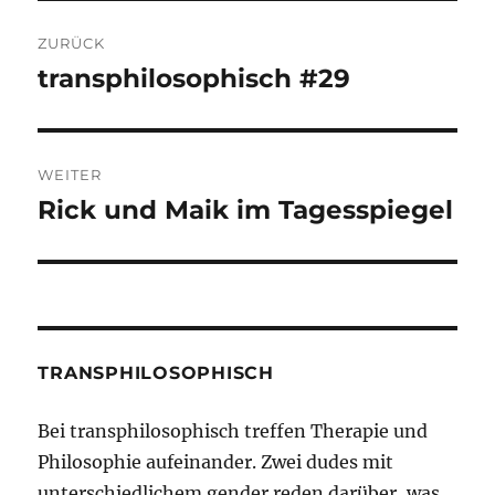
Beitragsnavigation
ZURÜCK
transphilosophisch #29
Vorheriger
Beitrag:
WEITER
Rick und Maik im Tagesspiegel
Nächster
Beitrag:
TRANSPHILOSOPHISCH
Bei transphilosophisch treffen Therapie und
Philosophie aufeinander. Zwei dudes mit
unterschiedlichem gender reden darüber, was