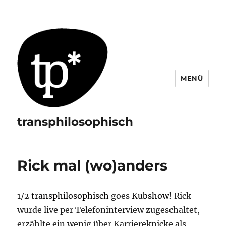
MENÜ
transphilosophisch
Rick mal (wo)anders
1/2
transphilosophisch
goes
Kubshow
! Rick
wurde live per Telefoninterview zugeschaltet,
erzählte ein wenig über Karriereknicke als