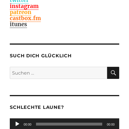
instagram
patreon
castbox.fm
itunes
SUCH DICH GLÜCKLICH
SU
Suchen
nach:
SCHLECHTE LAUNE?
Audio-
00:00
00:00