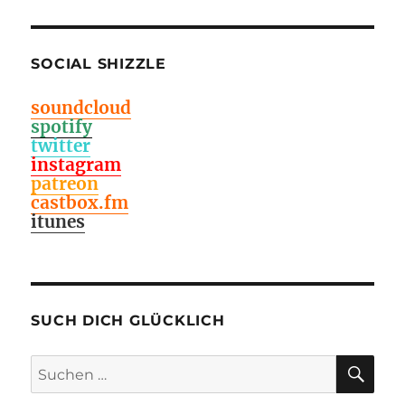
SOCIAL SHIZZLE
soundcloud
spotify
twitter
instagram
patreon
castbox.fm
itunes
SUCH DICH GLÜCKLICH
SU
Suchen
nach: