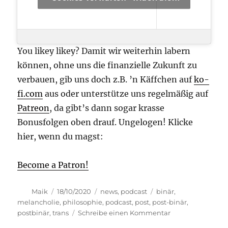
You likey likey? Damit wir weiterhin labern
können, ohne uns die finanzielle Zukunft zu
verbauen, gib uns doch z.B. ’n Käffchen auf
ko-
fi.com
aus oder unterstütze uns regelmäßig auf
Patreon
, da gibt’s dann sogar krasse
Bonusfolgen oben drauf. Ungelogen! Klicke
hier, wenn du magst:
Become a Patron!
Autor
Veröffentlicht
Kategorien
Schlagwörter
Maik
18/10/2020
news
,
podcast
binär
,
am
melancholie
,
philosophie
,
podcast
,
post
,
post-binär
,
zu
postbinär
,
trans
Schreibe einen Kommentar
transphilosophis