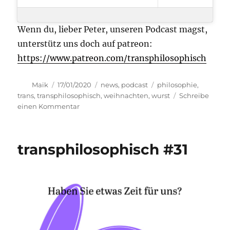
Wenn du, lieber Peter, unseren Podcast magst,
unterstütz uns doch auf patreon:
https://www.patreon.com/transphilosophisch
Autor
Veröffentlicht
Kategorien
Schlagwörter
Maik
17/01/2020
news
,
podcast
philosophie
,
am
trans
,
transphilosophisch
,
weihnachten
,
wurst
Schreibe
zu
einen Kommentar
transphilosophisch
#32
transphilosophisch #31