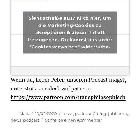
Sieht scheiße aus? Klick hier, um
die Marketing-Cookies zu
akzeptieren & diesen Inhalt
freizugeben. Du kannst das unter
"Cookies verwalten" widerrufen.
Wenn du, lieber Peter, unseren Podcast magst,
unterstütz uns doch auf patreon:
https://www.patreon.com/transphilosophisch
Autor
Veröffentlicht
Kategorien
Schlagwörter
Maik
10/02/2020
news
,
podcast
blog
,
jubiläum
,
am
zu
news
,
podcast
Schreibe einen Kommentar
transphilosophisc
#35