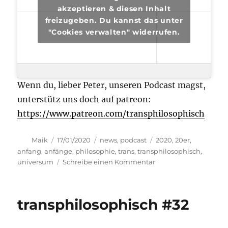
akzeptieren & diesen Inhalt
freizugeben. Du kannst das unter
"Cookies verwalten" widerrufen.
Wenn du, lieber Peter, unseren Podcast magst,
unterstütz uns doch auf patreon:
https://www.patreon.com/transphilosophisch
Autor
Veröffentlicht
Kategorien
Schlagwörter
Maik
17/01/2020
news
,
podcast
2020
,
20er
,
am
anfang
,
anfänge
,
philosophie
,
trans
,
transphilosophisch
,
zu
universum
Schreibe einen Kommentar
transphilosophisch
#33
transphilosophisch #32