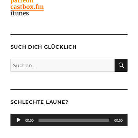
patreon
castbox.fm
itunes
SUCH DICH GLÜCKLICH
SU
Suchen
nach:
SCHLECHTE LAUNE?
Audio-
00:00
00:00
Player