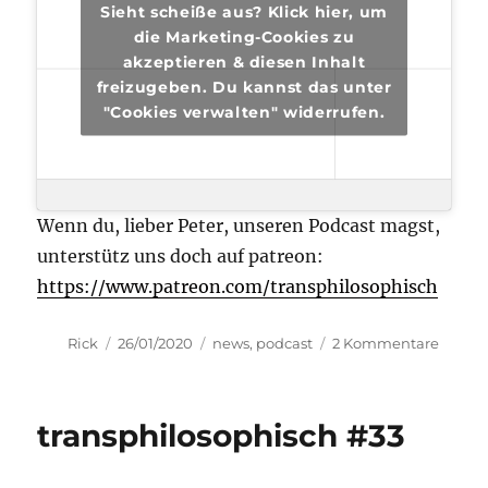
Sieht scheiße aus? Klick hier, um
die Marketing-Cookies zu
akzeptieren & diesen Inhalt
freizugeben. Du kannst das unter
"Cookies verwalten" widerrufen.
Wenn du, lieber Peter, unseren Podcast magst,
unterstütz uns doch auf patreon:
https://www.patreon.com/transphilosophisch
Autor
Veröffentlicht
Kategorien
zu
Rick
26/01/2020
news
,
podcast
2 Kommentare
am
transp
#34
transphilosophisch #33