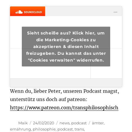
Sieht scheiße aus? Klick hier, um
die Marketing-Cookies zu
akzeptieren & diesen Inhalt
freizugeben. Du kannst das unter
"Cookies verwalten" widerrufen.
Wenn du, lieber Peter, unseren Podcast magst,
unterstütz uns doch auf patreon:
https://www.patreon.com/transphilosophisch
Autor
Veröffentlicht
Kategorien
Schlagwörter
Maik
24/02/2020
news
,
podcast
ämter
,
am
ernährung
,
philosophie
,
podcast
,
trans
,