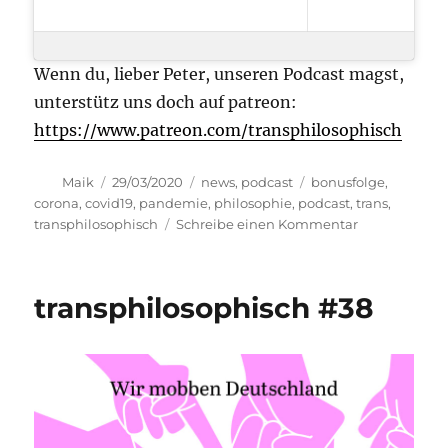
Wenn du, lieber Peter, unseren Podcast magst,
unterstütz uns doch auf patreon:
https://www.patreon.com/transphilosophisch
Autor
Veröffentlicht
Kategorien
Schlagwörter
Maik
29/03/2020
news
,
podcast
bonusfolge
,
am
corona
,
covid19
,
pandemie
,
philosophie
,
podcast
,
trans
,
zu
transphilosophisch
Schreibe einen Kommentar
transphilosop
C19
transphilosophisch #38