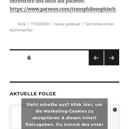
unterstütz uns doch auf patreon:
https://www.patreon.com/transphilosophisch
Autor
Veröffentlicht
Kategorien
Rick
17/12/2019
news
,
podcast
Schreibe einen
am
zu
Kommentar
transphilosophisch
#31
Seitennummerierung
SEITE
6
VOR
NÄC
der
HERI
HSTE
GE
SEIT
Beiträge
SEIT
E
E
AKTUELLE FOLGE
Sieht scheiße aus? Klick hier, um
die Marketing-Cookies zu
akzeptieren & diesen Inhalt
freizugeben. Du kannst das unter