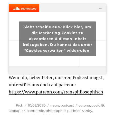
Sieht scheiße aus? Klick hier, um
die Marketing-Cookies zu
akzeptieren & diesen Inhalt
freizugeben. Du kannst das unter
"Cookies verwalten" widerrufen.
Wenn du, lieber Peter, unseren Podcast magst,
unterstütz uns doch auf patreon:
https://www.patreon.com/transphilosophisch
Autor
Veröffentlicht
Kategorien
Schlagwörter
Rick
10/03/2020
news
,
podcast
corona
,
covid19
,
am
klopapier
,
pandemie
,
philosophie
,
podcast
,
sanity
,