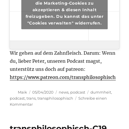
die Marketing-Cookies zu
akzeptieren & diesen Inhalt
freizugeben. Du kannst das unter
"Cookies verwalten" widerrufen.
Wir gehen auf dem Zahnfleisch. Darum: Wenn
du, lieber Peter, unseren Podcast magst,
unterstütz uns doch auf patreon:
https://www.patreon.com/transphilosophisch
Autor
Veröffentlicht
Kategorien
Schlagwörter
Maik
05/04/2020
news
,
podcast
dummheit
,
am
podcast
,
trans
,
transphilosophisch
Schreibe einen
zu
Kommentar
transphilosophisch
#39
transphilosophisch-C19