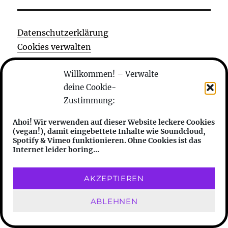
Datenschutzerklärung
Cookies verwalten
Impressum
Willkommen! – Verwalte
Kontakt
deine Cookie-
Zustimmung:
Ahoi! Wir verwenden auf dieser Website leckere Cookies
> ♥♥♥ <
(vegan!), damit eingebettete Inhalte wie Soundcloud,
Spotify & Vimeo funktionieren. Ohne Cookies ist das
was machen die
Internet leider boring...
wer sind die
AKZEPTIEREN
anhören
ABLEHNEN
features