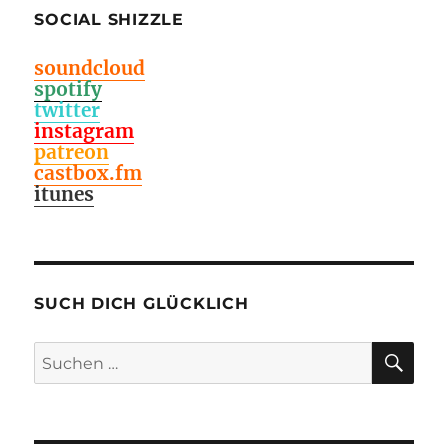
SOCIAL SHIZZLE
soundcloud
spotify
twitter
instagram
patreon
castbox.fm
itunes
SUCH DICH GLÜCKLICH
SU
Suchen
nach: