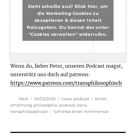
Sieht scheiße aus? Klick hier, um
die Marketing-Cookies zu
akzeptieren & diesen Inhalt
freizugeben. Du kannst das unter
"Cookies verwalten" widerrufen.
Wenn du, lieber Peter, unseren Podcast magst,
unterstütz uns doch auf patreon:
https://www.patreon.com/transphilosophisch
Autor
Veröffentlicht
Kategorien
Schlagwörter
Maik
24/02/2020
news
,
podcast
ämter
,
am
ernährung
,
philosophie
,
podcast
,
trans
,
zu
transphilosophisch
Schreibe einen Kommentar
transphilosop
#36