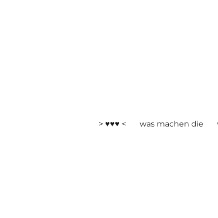
> ♥♥♥ <
was machen die