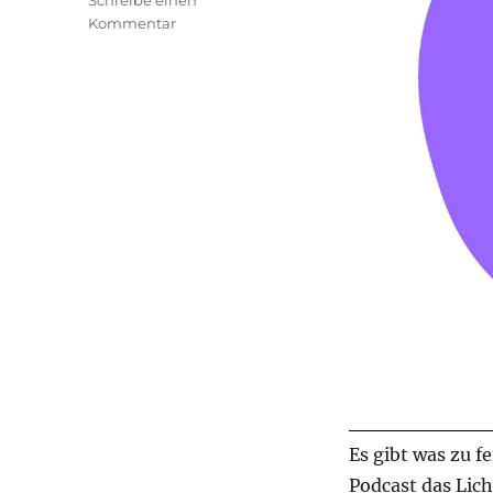
Schreibe einen
zu
Kommentar
transphilosophisch
#35
Es gibt was zu f
Podcast das Licht