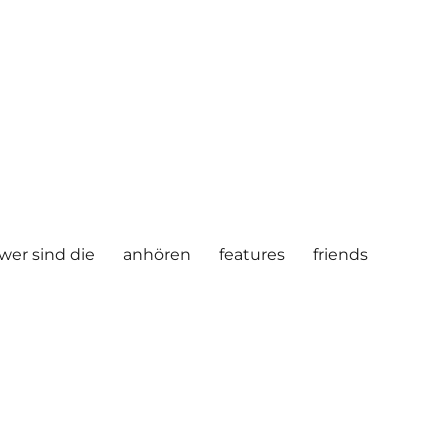
wer sind die
anhören
features
friends