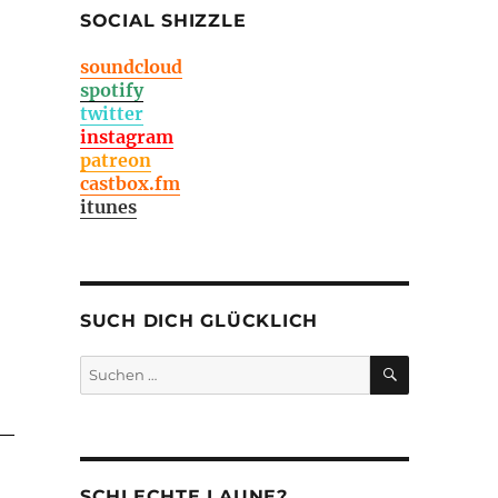
SOCIAL SHIZZLE
soundcloud
spotify
twitter
instagram
patreon
castbox.fm
itunes
SUCH DICH GLÜCKLICH
SUCHEN
Suchen
nach:
SCHLECHTE LAUNE?