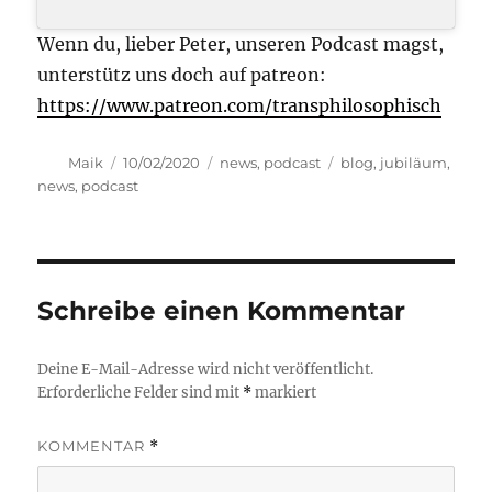
Wenn du, lieber Peter, unseren Podcast magst,
unterstütz uns doch auf patreon:
https://www.patreon.com/transphilosophisch
Autor
Veröffentlicht
Kategorien
Schlagwörter
Maik
10/02/2020
news
,
podcast
blog
,
jubiläum
,
am
news
,
podcast
Schreibe einen Kommentar
Deine E-Mail-Adresse wird nicht veröffentlicht.
Erforderliche Felder sind mit
*
markiert
KOMMENTAR
*