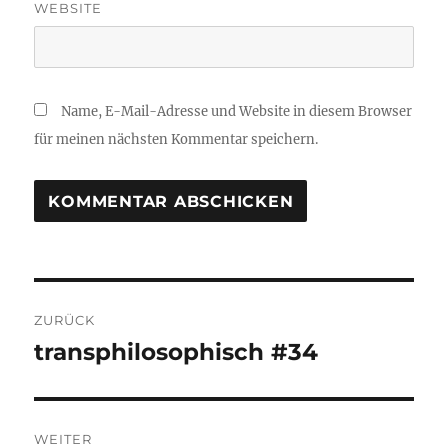
WEBSITE
Name, E-Mail-Adresse und Website in diesem Browser
für meinen nächsten Kommentar speichern.
Beitragsnavigation
ZURÜCK
transphilosophisch #34
Vorheriger
Beitrag:
WEITER