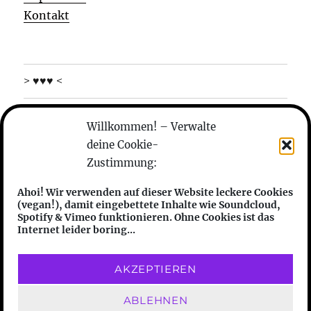
Kontakt
> ♥♥♥ <
was machen die
Willkommen! – Verwalte
deine Cookie-
wer sind die
Zustimmung:
anhören
Ahoi! Wir verwenden auf dieser Website leckere Cookies
(vegan!), damit eingebettete Inhalte wie Soundcloud,
features
Spotify & Vimeo funktionieren. Ohne Cookies ist das
Internet leider boring...
friends
AKZEPTIEREN
transphilosophisch
Datenschutzerklärung
Stolz
ABLEHNEN
präsentiert von WordPress