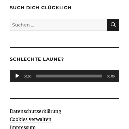
SUCH DICH GLÜCKLICH
SU
Suchen
nach:
SCHLECHTE LAUNE?
Audio-
00:00
00:00
Player
Datenschutzerklärung
Cookies verwalten
Impressum