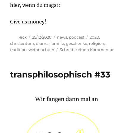
hier, wenn du magst:
Give us money!
Autor
Veröffentlicht
Kategorien
Schlagwörter
Rick
25/12/2020
news
,
podcast
2020
,
am
christentum
,
drama
,
familie
,
geschenke
,
religion
,
zu
tradition
,
weihnachten
Schreibe einen Kommentar
transphil
#54
transphilosophisch #33