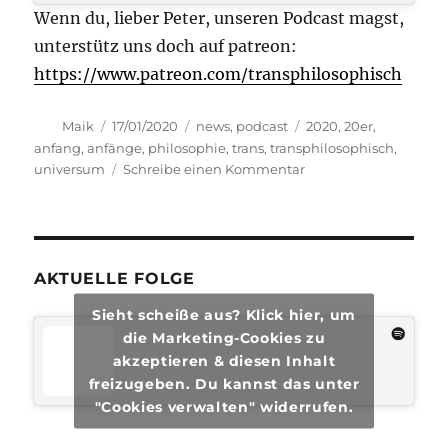
Wenn du, lieber Peter, unseren Podcast magst,
unterstütz uns doch auf patreon:
https://www.patreon.com/transphilosophisch
Autor
Veröffentlicht
Kategorien
Schlagwörter
Maik
17/01/2020
news
,
podcast
2020
,
20er
,
am
anfang
,
anfänge
,
philosophie
,
trans
,
transphilosophisch
,
zu
universum
Schreibe einen Kommentar
transphilosophisch
#33
AKTUELLE FOLGE
Sieht scheiße aus? Klick hier, um
die Marketing-Cookies zu
akzeptieren & diesen Inhalt
freizugeben. Du kannst das unter
"Cookies verwalten" widerrufen.