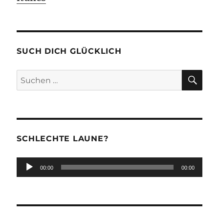
SUCH DICH GLÜCKLICH
SU
Suchen
nach:
SCHLECHTE LAUNE?
Audio-
00:00
00:00
Player