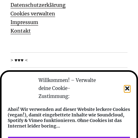
Datenschutzerklärung
Cookies verwalten
Impressum
Kontakt
> ♥♥♥ <
was machen die
Willkommen! – Verwalte
deine Cookie-
wer sind die
Zustimmung:
anhören
Ahoi! Wir verwenden auf dieser Website leckere Cookies
(vegan!), damit eingebettete Inhalte wie Soundcloud,
features
Spotify & Vimeo funktionieren. Ohne Cookies ist das
Internet leider boring...
friends