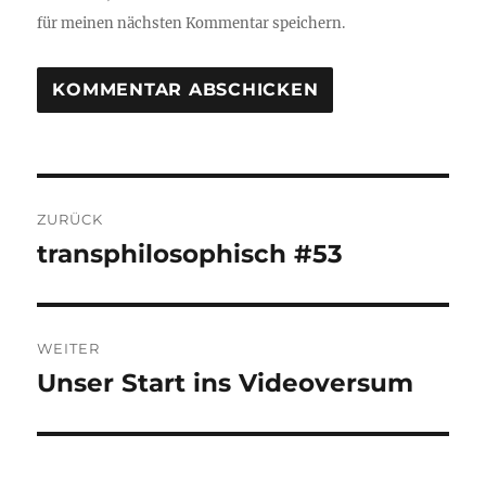
für meinen nächsten Kommentar speichern.
Beitragsnavigation
ZURÜCK
transphilosophisch #53
Vorheriger
Beitrag:
WEITER
Unser Start ins Videoversum
Nächster
Beitrag: