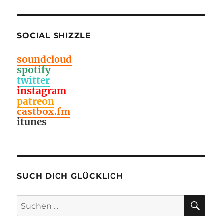
SOCIAL SHIZZLE
soundcloud
spotify
twitter
instagram
patreon
castbox.fm
itunes
SUCH DICH GLÜCKLICH
SU
Suchen
nach: