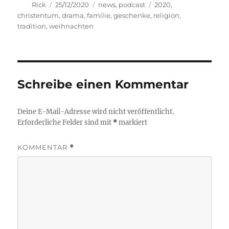
Autor
Veröffentlicht
Kategorien
Schlagwörter
Rick
25/12/2020
news
,
podcast
2020
,
am
christentum
,
drama
,
familie
,
geschenke
,
religion
,
tradition
,
weihnachten
Schreibe einen Kommentar
Deine E-Mail-Adresse wird nicht veröffentlicht.
Erforderliche Felder sind mit
*
markiert
KOMMENTAR
*