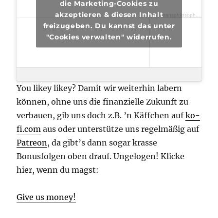
die Marketing-Cookies zu
akzeptieren & diesen Inhalt
transphilosophisch
·
tran
freizugeben. Du kannst das unter
"Cookies verwalten" widerrufen.
You likey likey? Damit wir weiterhin labern
können, ohne uns die finanzielle Zukunft zu
verbauen, gib uns doch z.B. ’n Käffchen auf
ko-
fi.com
aus oder unterstütze uns regelmäßig auf
Patreon
, da gibt’s dann sogar krasse
Bonusfolgen oben drauf. Ungelogen! Klicke
hier, wenn du magst:
Give us money!