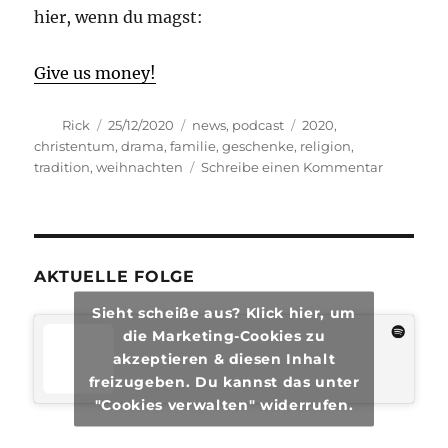
hier, wenn du magst:
Give us money!
Autor
Veröffentlicht
Kategorien
Schlagwörter
Rick
25/12/2020
news
,
podcast
2020
,
am
christentum
,
drama
,
familie
,
geschenke
,
religion
,
zu
tradition
,
weihnachten
Schreibe einen Kommentar
transphil
#54
AKTUELLE FOLGE
Sieht scheiße aus? Klick hier, um
die Marketing-Cookies zu
akzeptieren & diesen Inhalt
freizugeben. Du kannst das unter
"Cookies verwalten" widerrufen.