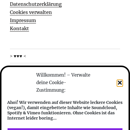
Datenschutzerklärung
Cookies verwalten
Impressum
Kontakt
> ♥♥♥ <
was machen die
Willkommen! – Verwalte
deine Cookie-
wer sind die
Zustimmung:
anhören
Ahoi! Wir verwenden auf dieser Website leckere Cookies
(vegan!), damit eingebettete Inhalte wie Soundcloud,
features
Spotify & Vimeo funktionieren. Ohne Cookies ist das
Internet leider boring...
friends