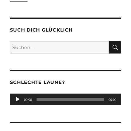
SUCH DICH GLÜCKLICH
SU
Suchen
nach:
SCHLECHTE LAUNE?
Audio-
00:00
00:00
Player