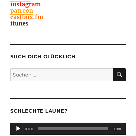
instagram
patreon
castbox.fm
itunes
SUCH DICH GLÜCKLICH
SU
Suchen
nach:
SCHLECHTE LAUNE?
Audio-
00:00
00:00
Player