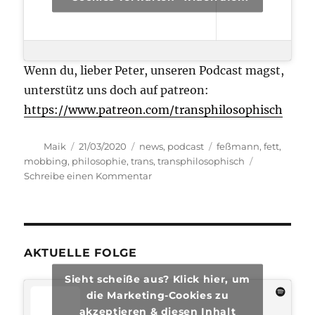
Wenn du, lieber Peter, unseren Podcast magst,
unterstütz uns doch auf patreon:
https://www.patreon.com/transphilosophisch
Autor
Veröffentlicht
Kategorien
Schlagwörter
Maik
21/03/2020
news
,
podcast
feßmann
,
fett
,
am
mobbing
,
philosophie
,
trans
,
transphilosophisch
zu
Schreibe einen Kommentar
transphilosophisch
#38
AKTUELLE FOLGE
Sieht scheiße aus? Klick hier, um
die Marketing-Cookies zu
akzeptieren & diesen Inhalt