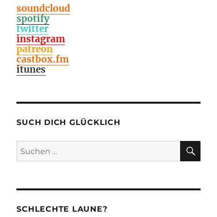
soundcloud
spotify
twitter
instagram
patreon
castbox.fm
itunes
SUCH DICH GLÜCKLICH
SU
Suchen
nach:
SCHLECHTE LAUNE?