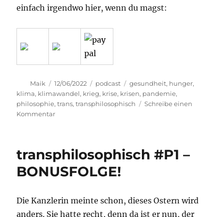
einfach irgendwo hier, wenn du magst:
Autor
Veröffentlicht
Kategorien
Schlagwörter
Maik
12/06/2022
podcast
gesundheit
,
hunger
,
am
klima
,
klimawandel
,
krieg
,
krise
,
krisen
,
pandemie
,
philosophie
,
trans
,
transphilosophisch
Schreibe einen
zu
Kommentar
transphilosophisch
#84
transphilosophisch #P1 –
BONUSFOLGE!
Die Kanzlerin meinte schon, dieses Ostern wird
anders. Sie hatte recht, denn da ist er nun, der