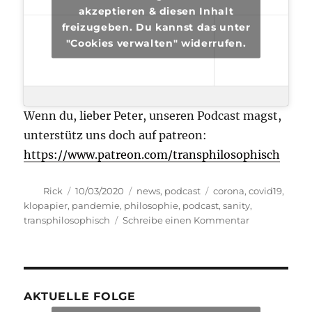
akzeptieren & diesen Inhalt
freizugeben. Du kannst das unter
"Cookies verwalten" widerrufen.
Wenn du, lieber Peter, unseren Podcast magst,
unterstütz uns doch auf patreon:
https://www.patreon.com/transphilosophisch
Autor
Veröffentlicht
Kategorien
Schlagwörter
Rick
10/03/2020
news
,
podcast
corona
,
covid19
,
am
klopapier
,
pandemie
,
philosophie
,
podcast
,
sanity
,
zu
transphilosophisch
Schreibe einen Kommentar
transphilosop
#37
AKTUELLE FOLGE