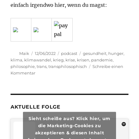
einfach irgendwo hier, wenn du magst:
Autor
Veröffentlicht
Kategorien
Schlagwörter
Maik
12/06/2022
podcast
gesundheit
,
hunger
,
am
klima
,
klimawandel
,
krieg
,
krise
,
krisen
,
pandemie
,
philosophie
,
trans
,
transphilosophisch
Schreibe einen
zu
Kommentar
transphilosophisch
#84
AKTUELLE FOLGE
Sieht scheiße aus? Klick hier, um
die Marketing-Cookies zu
akzeptieren & diesen Inhalt