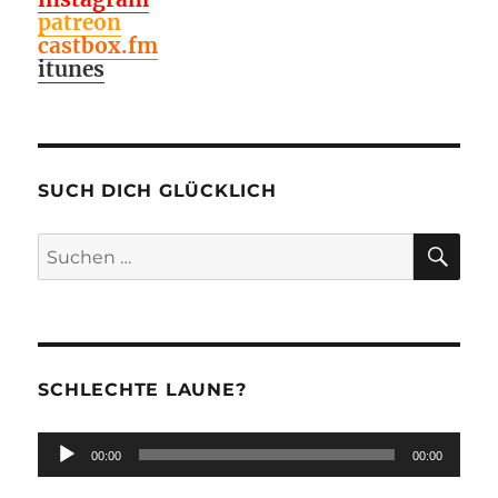
patreon
castbox.fm
itunes
SUCH DICH GLÜCKLICH
SU
Suchen
nach:
SCHLECHTE LAUNE?
Audio-
00:00
00:00
Player