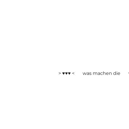
> ♥♥♥ <
was machen die