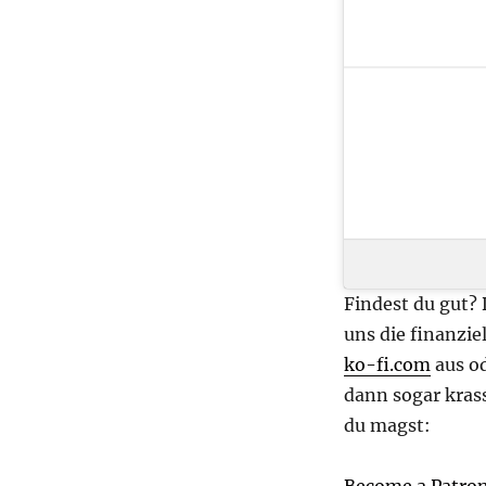
Findest du gut?
uns die finanzie
ko-fi.com
aus od
dann sogar kras
du magst:
Become a Patro