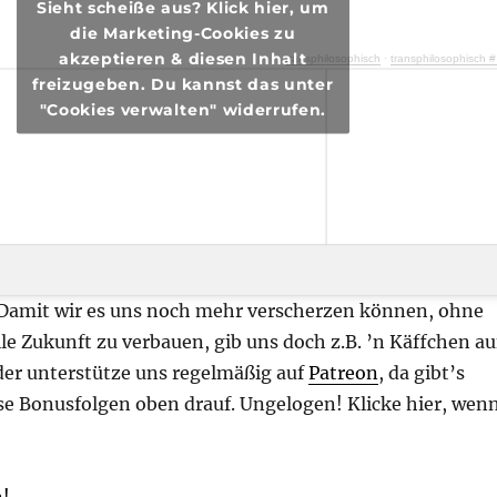
Sieht scheiße aus? Klick hier, um
die Marketing-Cookies zu
akzeptieren & diesen Inhalt
transphilosophisch
·
transphilosophisch #45 – Nix mehr zu verlieren
freizugeben. Du kannst das unter
"Cookies verwalten" widerrufen.
 Damit wir es uns noch mehr verscherzen können, ohne
lle Zukunft zu verbauen, gib uns doch z.B. ’n Käffchen au
er unterstütze uns regelmäßig auf
Patreon
, da gibt’s
se Bonusfolgen oben drauf. Ungelogen! Klicke hier, wen
n!