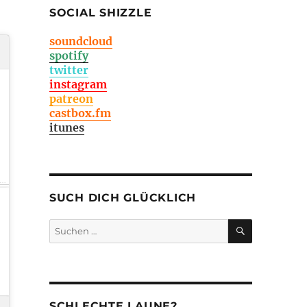
SOCIAL SHIZZLE
soundcloud
spotify
twitter
instagram
patreon
castbox.fm
itunes
SUCH DICH GLÜCKLICH
SUCHEN
Suchen
nach:
SCHLECHTE LAUNE?