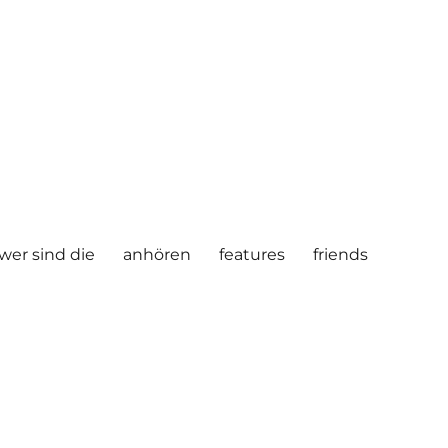
wer sind die
anhören
features
friends