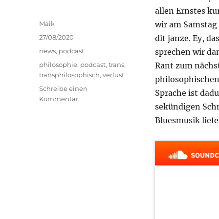
allen Ernstes ku
Autor
Maik
wir am Samstag 
Veröffentlicht
27/08/2020
dit janze. Ey, das
am
Kategorien
news
,
podcast
sprechen wir da
Schlagwörter
philosophie
,
podcast
,
trans
,
Rant zum nächst
transphilosophisch
,
verlust
philosophischen
Schreibe einen
Sprache ist dad
zu
Kommentar
sekündigen Schm
transphilosophisch
#45
Bluesmusik lief