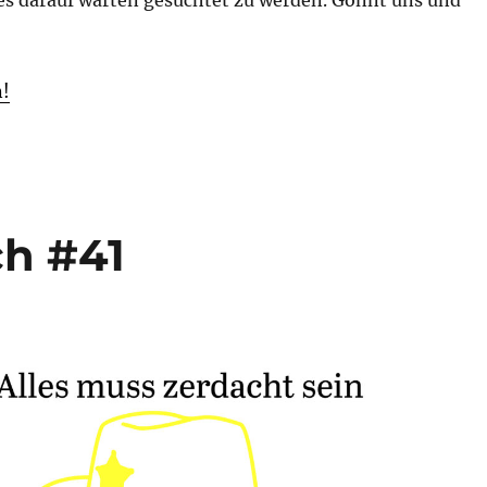
n!
ch #41