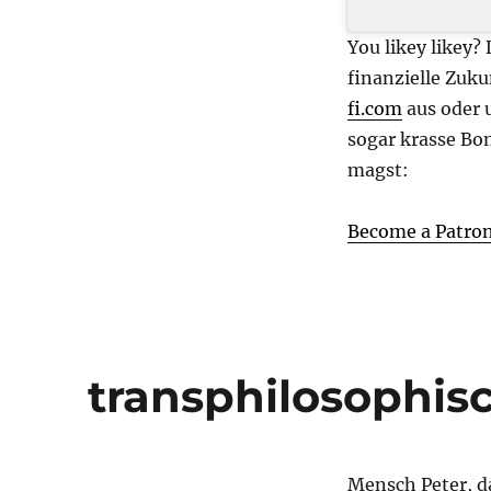
You likey likey?
finanzielle Zuku
fi.com
aus oder 
sogar krasse Bo
magst:
Become a Patro
transphilosophis
Mensch Peter, da