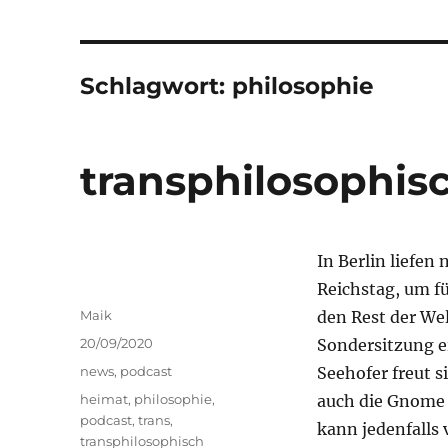
Schlagwort:
philosophie
transphilosophis
In Berlin liefe
Reichstag, um fü
Autor
Maik
den Rest der We
Veröffentlicht
20/09/2020
Sondersitzung e
am
Kategorien
news
,
podcast
Seehofer freut s
Schlagwörter
heimat
,
philosophie
,
auch die Gnome n
podcast
,
trans
,
kann jedenfalls 
transphilosophisch