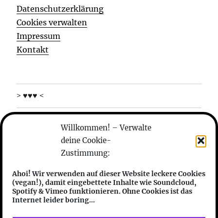
Datenschutzerklärung
Cookies verwalten
Impressum
Kontakt
> ♥♥♥ <
was machen die
Willkommen! – Verwalte
deine Cookie-
wer sind die
Zustimmung:
anhören
Ahoi! Wir verwenden auf dieser Website leckere Cookies
(vegan!), damit eingebettete Inhalte wie Soundcloud,
features
Spotify & Vimeo funktionieren. Ohne Cookies ist das
Internet leider boring...
friends