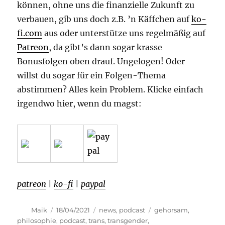
können, ohne uns die finanzielle Zukunft zu
verbauen, gib uns doch z.B. ’n Käffchen auf
ko-
fi.com
aus oder unterstütze uns regelmäßig auf
Patreon
, da gibt’s dann sogar krasse
Bonusfolgen oben drauf. Ungelogen! Oder
willst du sogar für ein Folgen-Thema
abstimmen? Alles kein Problem. Klicke einfach
irgendwo hier, wenn du magst:
patreon
|
ko-fi
|
paypal
Autor
Veröffentlicht
Kategorien
Schlagwörter
Maik
18/04/2021
news
,
podcast
gehorsam
,
am
philosophie
,
podcast
,
trans
,
transgender
,