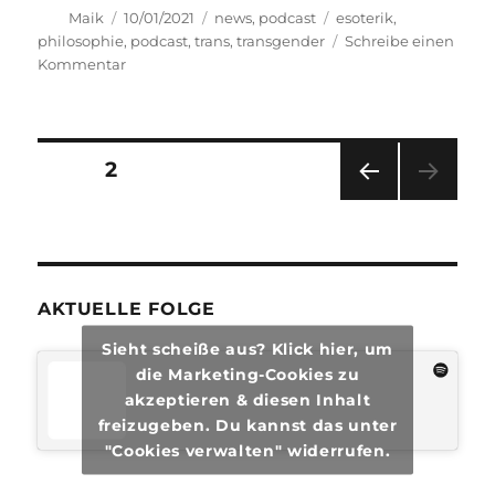
Autor
Veröffentlicht
Kategorien
Schlagwörter
Maik
10/01/2021
news
,
podcast
esoterik
,
am
philosophie
,
podcast
,
trans
,
transgender
Schreibe einen
zu
Kommentar
transphilosophisch
#55
Seitennummerierung
SEITE
2
VOR
der
HERI
GE
Beiträge
SEIT
E
AKTUELLE FOLGE
Sieht scheiße aus? Klick hier, um
die Marketing-Cookies zu
akzeptieren & diesen Inhalt
freizugeben. Du kannst das unter
"Cookies verwalten" widerrufen.