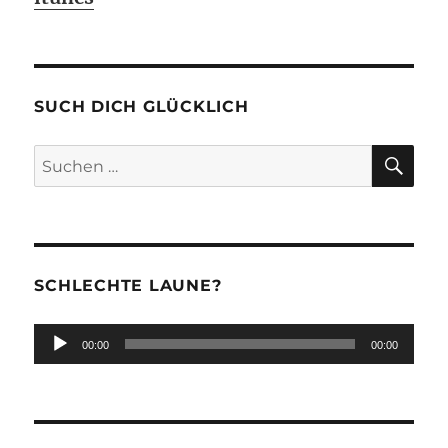
SUCH DICH GLÜCKLICH
SU
Suchen
nach:
SCHLECHTE LAUNE?
Audio-
00:00
00:00
Player