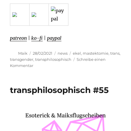
patreon
|
ko-fi
|
paypal
Autor
Veröffentlicht
Kategorien
Schlagwörter
Maik
28/02/2021
news
ekel
,
mastektomie
,
trans
,
am
transgender
,
transphilosophisch
Schreibe einen
zu
Kommentar
transphilosophisch
#58
transphilosophisch #55