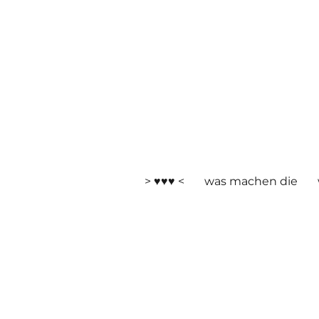
> ♥♥♥ <
was machen die