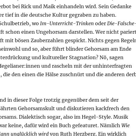
erbot bei Rick und Maik einhandeln wird. Sein Gedanke
der tief in die deutsche Kultur gegraben zu haben.
Schulbetrieb, wo
Im-Unterricht-Trinken
oder
Die-Falsche
ft schon einen Ungehorsam darstellen. Wer nicht pariert
nft mit bösen Zauberzahlen gespickt. Nichts gegen Regel
emeinwohl und so, aber führt blinder Gehorsam am Ende
nterdrückung und kultureller Stagnation? Nö, sagen
egelianer:innen und rascheln mit der unhinterfragten
 die den einen die Hälse zuschnürt und die anderen der
nd in dieser Folge trotzig gegenüber dem seit der
ährten Gehorsamskult und diskutieren kackfrech den
rsams. Dialektisch sogar, also im Hegel-Style. Musik
war keine, dafür wird ein Buch gefeaturet. Nämlich
Wie
ann unglücklich wird
von Ruth Herzberg. Ein wirklich