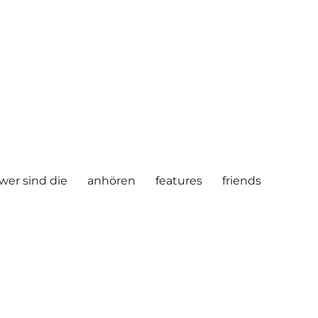
wer sind die
anhören
features
friends