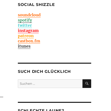
SOCIAL SHIZZLE
soundcloud
spotify
twitter
instagram
patreon
castbox.fm
itunes
SUCH DICH GLÜCKLICH
SUCHEN
Suchen
nach:
SCHLECHTE LAUNE?