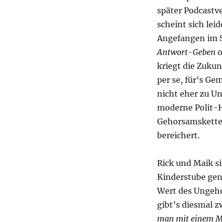
später Podcastv
scheint sich lei
Angefangen im 
Antwort-Geben
o
kriegt die Zuku
per se, für’s G
nicht eher zu U
moderne Polit-H
Gehorsamskette,
bereichert.
Rick und Maik si
Kinderstube gen
Wert des Ungeho
gibt’s diesmal z
man mit einem M