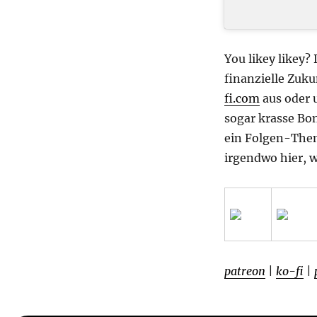
You likey likey?
finanzielle Zuku
fi.com
aus oder 
sogar krasse Bon
ein Folgen-Them
irgendwo hier, 
patreon
|
ko-fi
|