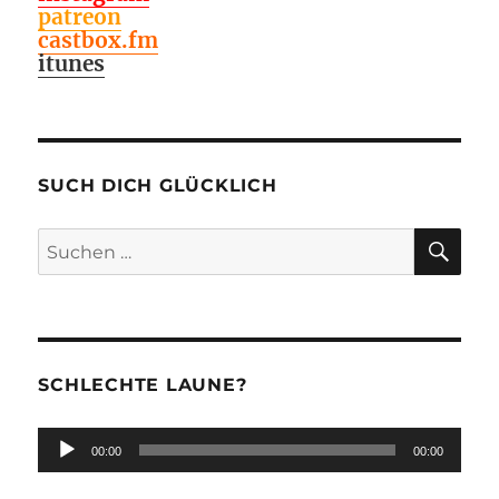
patreon
castbox.fm
itunes
SUCH DICH GLÜCKLICH
SU
Suchen
nach:
SCHLECHTE LAUNE?
Audio-
00:00
00:00
Player