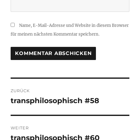
Name, E-Mail-Adresse und Website in diesem Browser
für meinen nächsten Kommentar speichern.
Beitragsnavigation
ZURÜCK
transphilosophisch #58
Vorheriger
Beitrag:
WEITER
transphilosophisch #60
Nächster