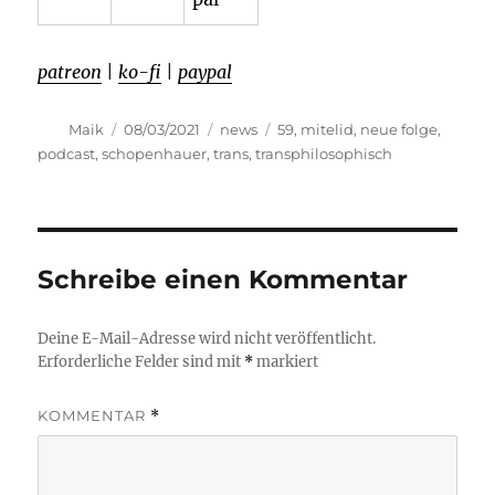
patreon
|
ko-fi
|
paypal
Autor
Veröffentlicht
Kategorien
Schlagwörter
Maik
08/03/2021
news
59
,
mitelid
,
neue folge
,
am
podcast
,
schopenhauer
,
trans
,
transphilosophisch
Schreibe einen Kommentar
Deine E-Mail-Adresse wird nicht veröffentlicht.
Erforderliche Felder sind mit
*
markiert
KOMMENTAR
*