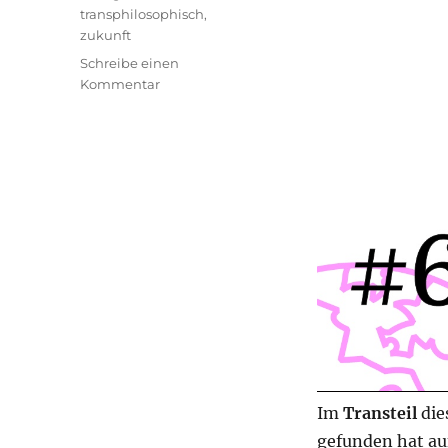
transphilosophisch
,
zukunft
Schreibe einen
zu
Kommentar
transphilosophisch
#67
Im
Transteil
die
gefunden hat au