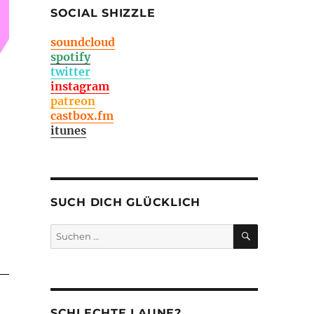
SOCIAL SHIZZLE
soundcloud
spotify
twitter
instagram
patreon
castbox.fm
itunes
SUCH DICH GLÜCKLICH
SUCHEN
Suchen
nach:
SCHLECHTE LAUNE?