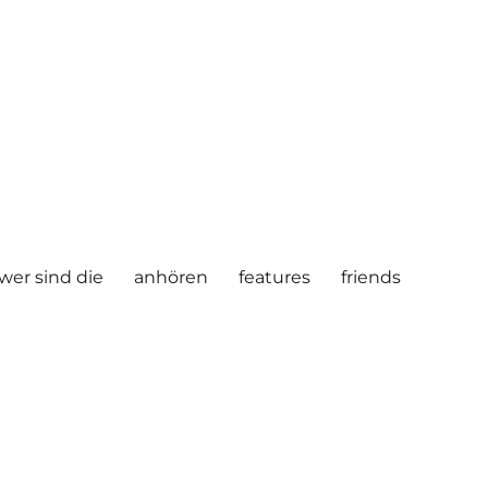
wer sind die
anhören
features
friends