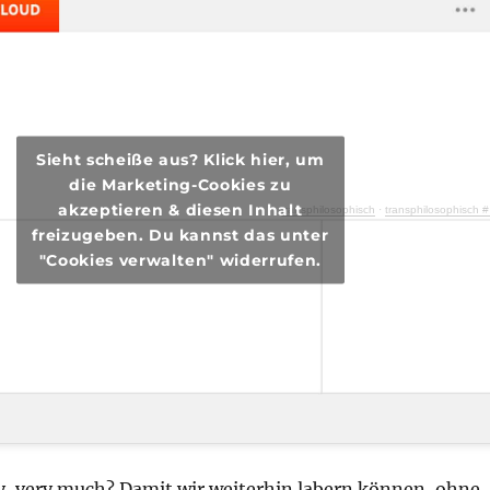
Sieht scheiße aus? Klick hier, um
die Marketing-Cookies zu
akzeptieren & diesen Inhalt
transphilosophisch
·
transphilosophisch #67 – Was auf uns Zukunft
freizugeben. Du kannst das unter
"Cookies verwalten" widerrufen.
ry, very much? Damit wir weiterhin labern können, ohne