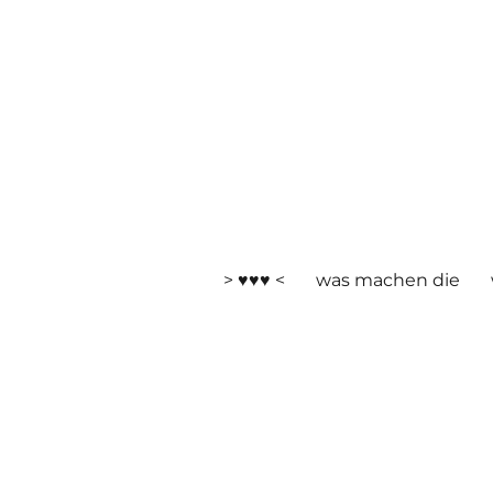
> ♥♥♥ <
was machen die