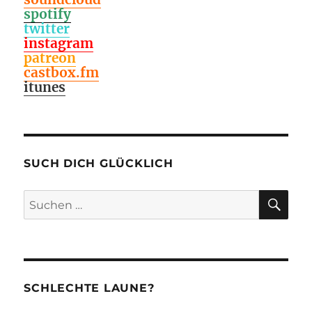
spotify
twitter
instagram
patreon
castbox.fm
itunes
SUCH DICH GLÜCKLICH
SU
Suchen
nach:
SCHLECHTE LAUNE?