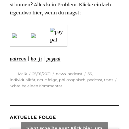
stimmen? Alles kein Problem. Klicke einfach
irgendwo hier, wenn du magst:
patreon
|
ko-fi
|
paypal
Autor
Veröffentlicht
Kategorien
Schlagwörter
Maik
25/01/2021
news
,
podcast
56
,
am
individualität
,
neue folge
,
philosophisch
,
podcast
,
trans
zu
Schreibe einen Kommentar
transphilosophisch
#56
AKTUELLE FOLGE
Sieht scheiße aus? Klick hier, um