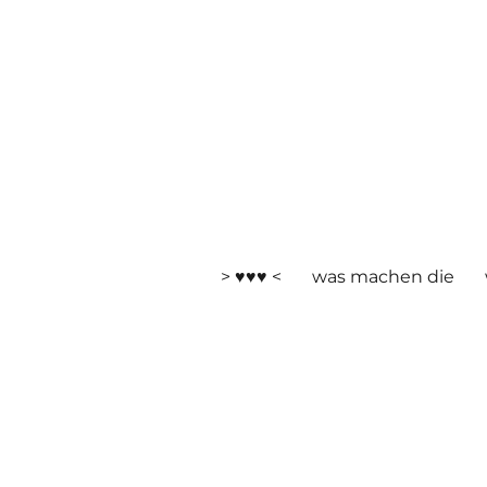
> ♥♥♥ <
was machen die