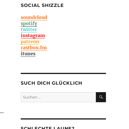
SOCIAL SHIZZLE
soundcloud
spotify
twitter
instagram
patreon
castbox.fm
itunes
SUCH DICH GLÜCKLICH
SUCHEN
Suchen
nach:
SCHLECHTE LAUNE?