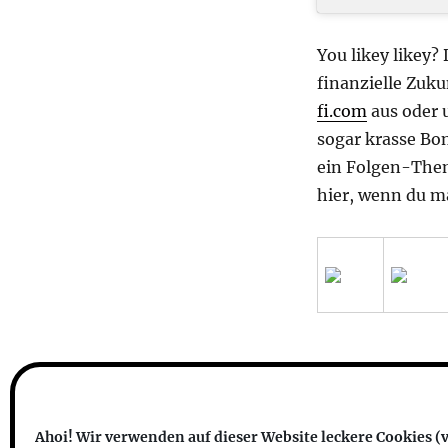
You likey likey?
finanzielle Zuku
fi.com
aus oder 
sogar krasse Bon
ein Folgen-Them
hier, wenn du m
transphilosophisch
Datenschutzerklärung
Stolz prä
Ahoi! Wir verwenden auf dieser Website leckere Cookies (v