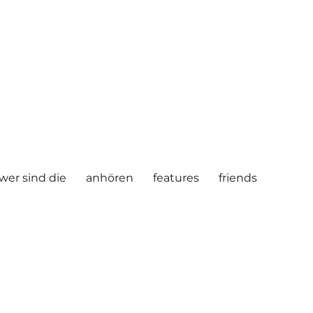
wer sind die
anhören
features
friends