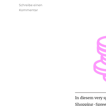
Schreibe einen
zu
Kommentar
transphilosophisch
#63
In diesem very s
Shopping-Spree,