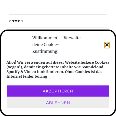
> ♥♥♥ <
was machen die
Willkommen! – Verwalte
deine Cookie-
wer sind die
Zustimmung:
anhören
Ahoi! Wir verwenden auf dieser Website leckere Cookies
(vegan!), damit eingebettete Inhalte wie Soundcloud,
features
Spotify & Vimeo funktionieren. Ohne Cookies ist das
Internet leider boring...
friends
AKZEPTIEREN
transphilosophisch
Datenschutzerklärung
Stolz
ABLEHNEN
präsentiert von WordPress