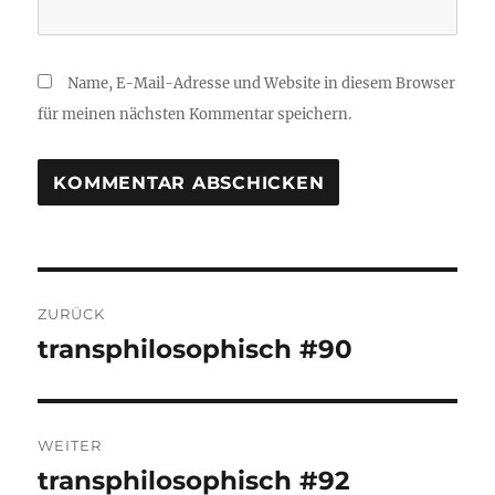
Name, E-Mail-Adresse und Website in diesem Browser
für meinen nächsten Kommentar speichern.
Beitragsnavigation
ZURÜCK
transphilosophisch #90
Vorheriger
Beitrag:
WEITER
transphilosophisch #92
Nächster