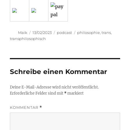
Autor
Veröffentlicht
Kategorien
Schlagwörter
Maik
13/02/2023
podcast
philosophie
,
trans
,
am
transphilosophisch
Schreibe einen Kommentar
Deine E-Mail-Adresse wird nicht veröffentlicht.
Erforderliche Felder sind mit
*
markiert
KOMMENTAR
*