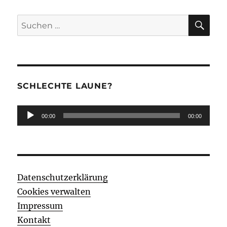
SU
Suchen
nach:
SCHLECHTE LAUNE?
Audio-
00:00
00:00
Player
Datenschutzerklärung
Cookies verwalten
Impressum
Kontakt