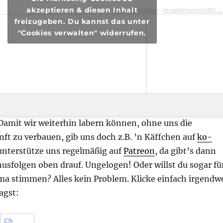
akzeptieren & diesen Inhalt
transphilosophisch
·
transphilosophisch #61 – Die ganze Wahrheit über Wahrheit
freizugeben. Du kannst das unter
"Cookies verwalten" widerrufen.
 Damit wir weiterhin labern können, ohne uns die
nft zu verbauen, gib uns doch z.B. ’n Käffchen auf
ko-
unterstütze uns regelmäßig auf
Patreon
, da gibt’s dann
usfolgen oben drauf. Ungelogen! Oder willst du sogar fü
a stimmen? Alles kein Problem. Klicke einfach irgendw
agst: