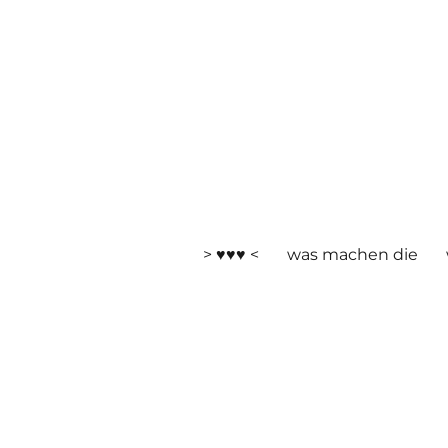
> ♥♥♥ <
was machen die