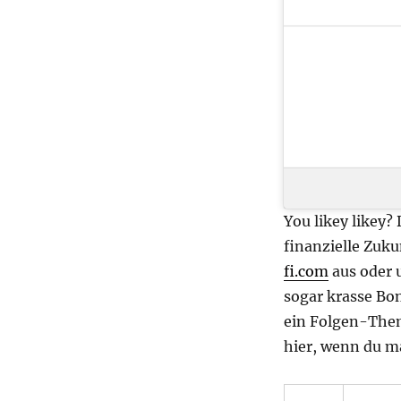
You likey likey?
finanzielle Zuku
fi.com
aus oder 
sogar krasse Bon
ein Folgen-Them
hier, wenn du m