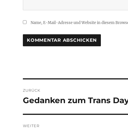
Name, E-Mail-Adresse und Website in diesem Brows
Beitragsnavigation
ZURÜCK
Gedanken zum Trans Day o
Vorheriger
Beitrag:
WEITER