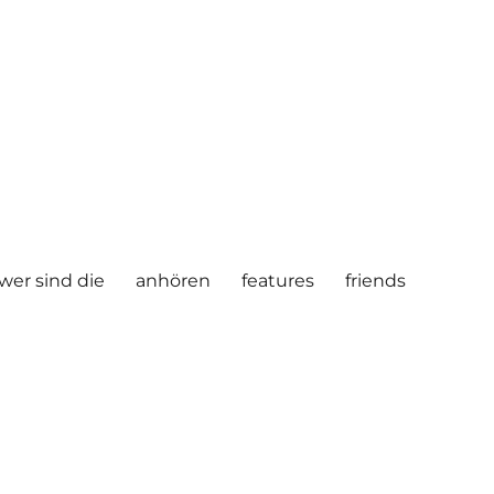
wer sind die
anhören
features
friends