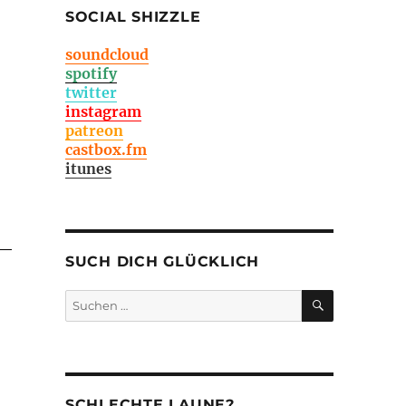
SOCIAL SHIZZLE
soundcloud
spotify
twitter
instagram
patreon
castbox.fm
itunes
SUCH DICH GLÜCKLICH
SUCHEN
Suchen
nach:
SCHLECHTE LAUNE?