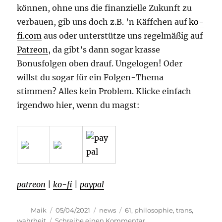
können, ohne uns die finanzielle Zukunft zu
verbauen, gib uns doch z.B. ’n Käffchen auf
ko-
fi.com
aus oder unterstütze uns regelmäßig auf
Patreon
, da gibt’s dann sogar krasse
Bonusfolgen oben drauf. Ungelogen! Oder
willst du sogar für ein Folgen-Thema
stimmen? Alles kein Problem. Klicke einfach
irgendwo hier, wenn du magst:
patreon
|
ko-fi
|
paypal
Autor
Veröffentlicht
Kategorien
Schlagwörter
Maik
05/04/2021
news
61
,
philosophie
,
trans
,
am
zu
wahrheit
Schreibe einen Kommentar