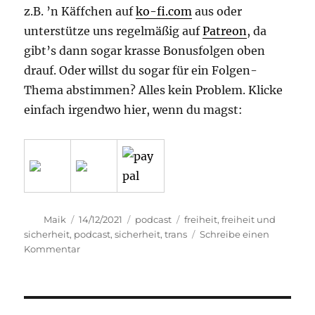
z.B. ’n Käffchen auf
ko-fi.com
aus oder
unterstütze uns regelmäßig auf
Patreon
, da
gibt’s dann sogar krasse Bonusfolgen oben
drauf. Oder willst du sogar für ein Folgen-
Thema abstimmen? Alles kein Problem. Klicke
einfach irgendwo hier, wenn du magst:
Autor
Veröffentlicht
Kategorien
Schlagwörter
Maik
14/12/2021
podcast
freiheit
,
freiheit und
am
sicherheit
,
podcast
,
sicherheit
,
trans
Schreibe einen
zu
Kommentar
transphilosophisch
#71