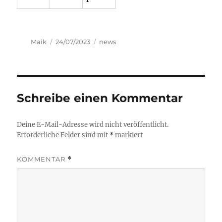
Autor
Veröffentlicht
Kategorien
Maik
24/07/2023
news
am
Schreibe einen Kommentar
Deine E-Mail-Adresse wird nicht veröffentlicht.
Erforderliche Felder sind mit
*
markiert
KOMMENTAR
*