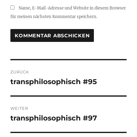
Name, E-Mail-Adresse und Website in diesem Browser
für meinen nächsten Kommentar speichern.
Beitragsnavigation
ZURÜCK
transphilosophisch #95
Vorheriger
Beitrag:
WEITER
transphilosophisch #97
Nächster
Beitrag: