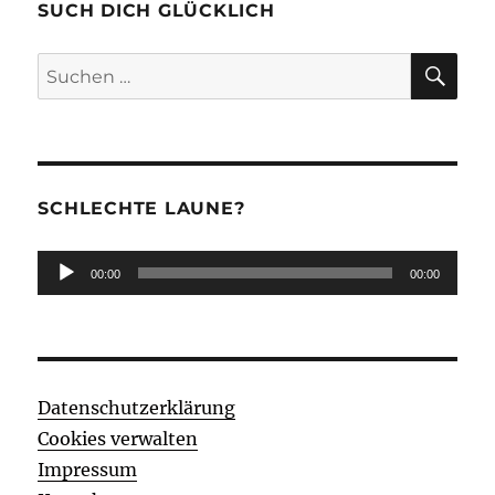
SUCH DICH GLÜCKLICH
SU
Suchen
nach:
SCHLECHTE LAUNE?
Audio-
00:00
00:00
Player
Datenschutzerklärung
Cookies verwalten
Impressum