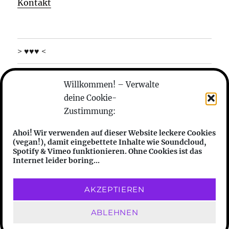
Kontakt
> ♥♥♥ <
was machen die
Willkommen! – Verwalte
deine Cookie-
wer sind die
Zustimmung:
anhören
Ahoi! Wir verwenden auf dieser Website leckere Cookies
(vegan!), damit eingebettete Inhalte wie Soundcloud,
features
Spotify & Vimeo funktionieren. Ohne Cookies ist das
Internet leider boring...
friends
AKZEPTIEREN
transphilosophisch
Datenschutzerklärung
Stolz
ABLEHNEN
präsentiert von WordPress