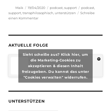
Autor
Veröffentlicht
Kategorien
Schlagwörter
Maik
19/04/2020
podcast
,
support
podcast
,
am
support
,
transphilosophisch
,
unterstützen
Schreibe
zu
einen Kommentar
transphilosophisch
#P2
–
BONUSFOLGE
AKTUELLE FOLGE
Sieht scheiße aus? Klick hier, um
die Marketing-Cookies zu
akzeptieren & diesen Inhalt
freizugeben. Du kannst das unter
"Cookies verwalten" widerrufen.
UNTERSTÜTZEN