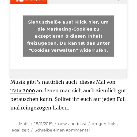
Sieht scheiße aus? Klick hier, um
die Marketing-Cookies zu
akzeptieren & diesen Inhalt
freizugeben. Du kannst das unter
"Cookies verwalten" widerrufen.
Musik gibt’s natürlich auch, dieses Mal von
Tata 2000
an denen man sich auch ziemlich gut
berauschen kann. Solltet ihr euch auf jeden Fall
mal reingezogen haben.
Autor
Veröffentlicht
Kategorien
Schlagwörter
Maik
18/11/2019
news
,
podcast
drogen
,
koks
,
am
zu
legalizeit
Schreibe einen Kommentar
transphilosophisch