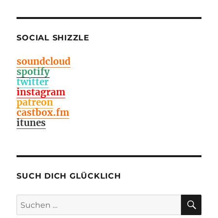
SOCIAL SHIZZLE
soundcloud
spotify
twitter
instagram
patreon
castbox.fm
itunes
SUCH DICH GLÜCKLICH
SU
Suchen
nach: