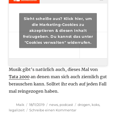
Sieht scheiße aus? Klick hier, um
die Marketing-Cookies zu
akzeptieren & diesen Inhalt
freizugeben. Du kannst das unter
"Cookies verwalten" widerrufen.
Musik gibt’s natürlich auch, dieses Mal von
Tata 2000
an denen man sich auch ziemlich gut
berauschen kann. Solltet ihr euch auf jeden Fall
mal reingezogen haben.
Autor
Veröffentlicht
Kategorien
Schlagwörter
Maik
18/11/2019
news
,
podcast
drogen
,
koks
,
am
zu
legalizeit
Schreibe einen Kommentar
transphilosophisch