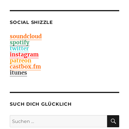
SOCIAL SHIZZLE
soundcloud
spotify
twitter
instagram
patreon
castbox.fm
itunes
SUCH DICH GLÜCKLICH
SU
Suchen
nach: