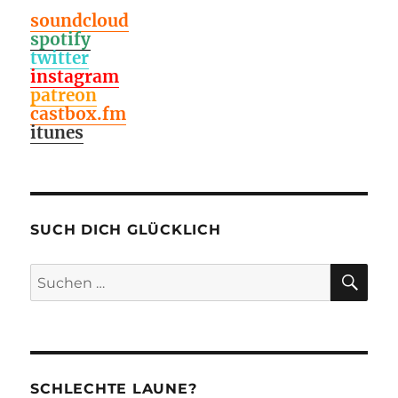
soundcloud
spotify
twitter
instagram
patreon
castbox.fm
itunes
SUCH DICH GLÜCKLICH
SU
Suchen
nach:
SCHLECHTE LAUNE?