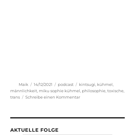
Autor
Veröffentlicht
Kategorien
Schlagwörter
Maik
14/12/2021
podcast
kintsugi
,
kühmel
,
am
männlichkeit
,
miku sophie kühmel
,
philosophie
,
toxische
,
zu
trans
Schreibe einen Kommentar
transphilosophisch
#70
AKTUELLE FOLGE