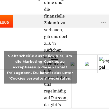
ohne uns
die
finanzielle
Zukunft zu
verbauen,
gib uns doch
z.B. ’n
Käffchen
Sieht scheiße aus? Klick hier, um
auf
ko-
die Marketing-Cookies zu
fi.com
aus
akzeptieren & diesen Inhalt
transphilosophisch
·
transphilosophisch #86 – Heckmeck und
oder
freizugeben. Du kannst das unter
unterstütze
"Cookies verwalten" widerrufen.
uns
regelmäßig
auf
Patreon
,
da gibt’s