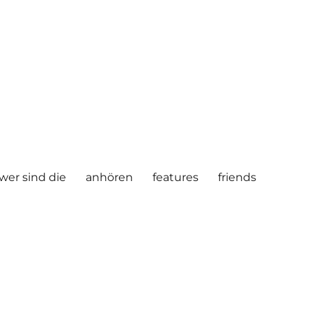
wer sind die
anhören
features
friends