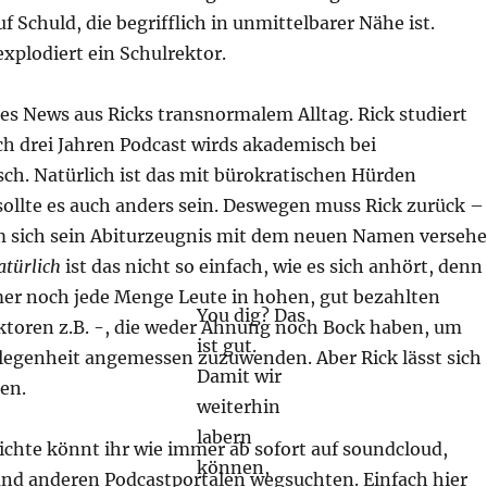
f Schuld, die begrifflich in unmittelbarer Nähe ist.
xplodiert ein Schulrektor.
 es News aus Ricks transnormalem Alltag. Rick studiert
ch drei Jahren Podcast wirds akademisch bei
ch. Natürlich ist das mit bürokratischen Hürden
sollte es auch anders sein. Deswegen muss Rick zurück –
Um sich sein Abiturzeugnis mit dem neuen Namen verseh
atürlich
ist das nicht so einfach, wie es sich anhört, denn
mmer noch jede Menge Leute in hohen, gut bezahlten
You dig? Das
ktoren z.B. -, die weder Ahnung noch Bock haben, um
ist gut.
elegenheit angemessen zuzuwenden. Aber Rick lässt sich
Damit wir
en.
weiterhin
labern
ichte könnt ihr wie immer ab sofort auf soundcloud,
können,
 und anderen Podcastportalen wegsuchten. Einfach hier