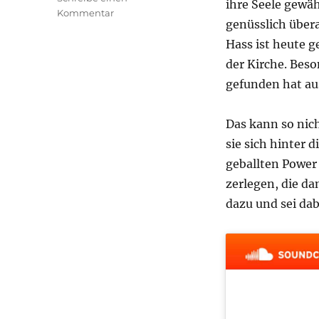
ihre Seele gewäh
zu
Kommentar
genüsslich übera
transphilosophisch
#85
Hass ist heute g
der Kirche. Beso
gefunden hat au
Das kann so nic
sie sich hinter
geballten Power 
zerlegen, die d
dazu und sei dab