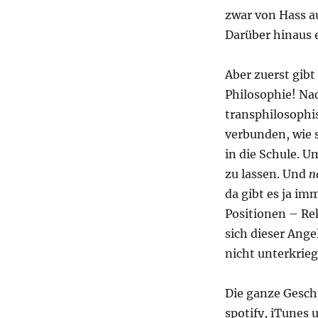
zwar von Hass au
Darüber hinaus e
Aber zuerst gibt
Philosophie! Na
transphilosophis
verbunden, wie 
in die Schule. 
zu lassen. Und
n
da gibt es ja i
Positionen – Re
sich dieser Ang
nicht unterkrieg
Die ganze Gesch
spotify, iTunes