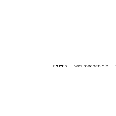
> ♥♥♥ <
was machen die