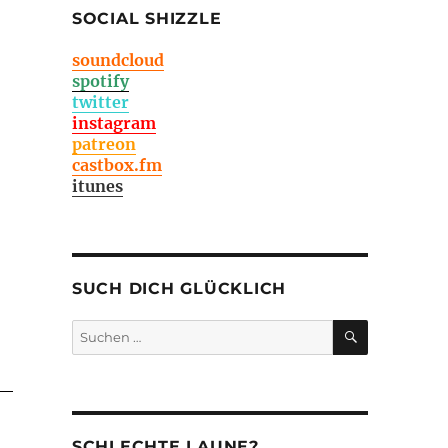
SOCIAL SHIZZLE
soundcloud
spotify
twitter
instagram
patreon
castbox.fm
itunes
SUCH DICH GLÜCKLICH
SUCHEN
Suchen
nach:
SCHLECHTE LAUNE?