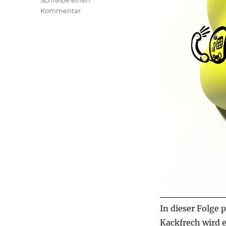
Schreibe einen
zu
Kommentar
transphilosophisch
#86
In dieser Folge 
Kackfrech wird 