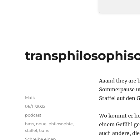
transphilosophis
Aaand they are 
Sommerpause und
Autor
Maik
Staffel auf den 
Veröffentlicht
06/11/2022
am
Kategorien
podcast
Wo kommt er her,
Schlagwörter
hass
,
neue
,
philosophie
,
einem Gefühl gep
staffel
,
trans
auch andere, die
Schreibe einen