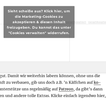
Sieht scheiße aus? Klick hier, um
die Marketing-Cookies zu
akzeptieren & diesen Inhalt
transphilosophisch
·
transphilosophisch #85 – Btw I h8 U!
freizugeben. Du kannst das unter
"Cookies verwalten" widerrufen.
 gut. Damit wir weiterhin labern können, ohne uns die
nft zu verbauen, gib uns doch z.B. ’n Käffchen auf
ko-
unterstütze uns regelmäßig auf
Patreon
, da gibt’s dann
n und andere tolle Extras. Klicke einfach irgendwo hier,