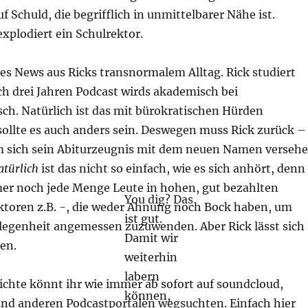
f Schuld, die begrifflich in unmittelbarer Nähe ist.
xplodiert ein Schulrektor.
 es News aus Ricks transnormalem Alltag. Rick studiert
ch drei Jahren Podcast wirds akademisch bei
ch. Natürlich ist das mit bürokratischen Hürden
sollte es auch anders sein. Deswegen muss Rick zurück –
Um sich sein Abiturzeugnis mit dem neuen Namen verseh
atürlich
ist das nicht so einfach, wie es sich anhört, denn
mmer noch jede Menge Leute in hohen, gut bezahlten
You dig? Das
ktoren z.B. -, die weder Ahnung noch Bock haben, um
ist gut.
elegenheit angemessen zuzuwenden. Aber Rick lässt sich
Damit wir
en.
weiterhin
labern
ichte könnt ihr wie immer ab sofort auf soundcloud,
können,
 und anderen Podcastportalen wegsuchten. Einfach hier