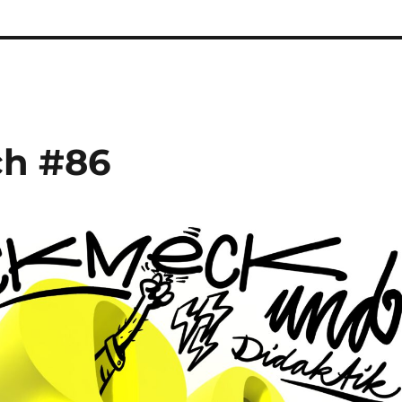
g
ch #86