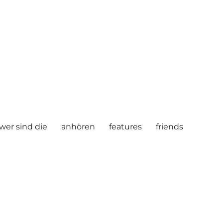
wer sind die
anhören
features
friends