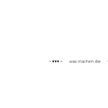
> ♥♥♥ <
was machen die