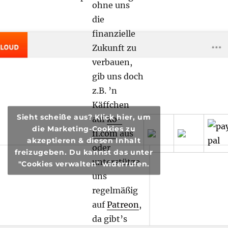
ohne uns
die
finanzielle
Zukunft zu
verbauen,
gib uns doch
z.B. ’n
Käffchen
Sieht scheiße aus? Klick hier, um
auf
ko-
die Marketing-Cookies zu
fi.com
aus
akzeptieren & diesen Inhalt
transphilosophisch
·
transphilosophisch #86 – Heckmeck und
oder
freizugeben. Du kannst das unter
unterstütze
"Cookies verwalten" widerrufen.
uns
regelmäßig
auf
Patreon
,
da gibt’s