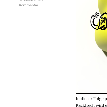
Schreibe einen
zu
Kommentar
transphilosophisch
#86
In dieser Folge 
Kackfrech wird 