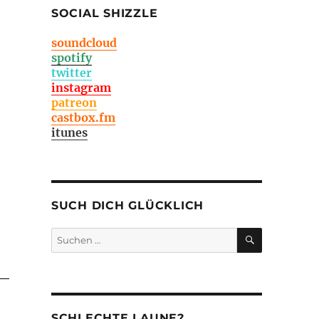
SOCIAL SHIZZLE
soundcloud
spotify
twitter
instagram
patreon
castbox.fm
itunes
SUCH DICH GLÜCKLICH
SUCHEN
Suchen
nach:
SCHLECHTE LAUNE?