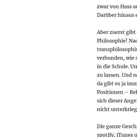
zwar von Hass au
Darüber hinaus e
Aber zuerst gibt
Philosophie! Na
transphilosophis
verbunden, wie 
in die Schule. 
zu lassen. Und
n
da gibt es ja i
Positionen – Re
sich dieser Ang
nicht unterkrieg
Die ganze Gesch
spotify, iTunes